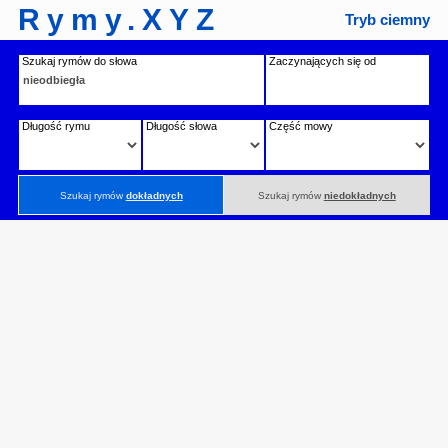
Rymy.XYZ
Tryb ciemny
Szukaj rymów do słowa
Zaczynających się od
Długość rymu
Długość słowa
Część mowy
Szukaj rymów
dokładnych
Szukaj rymów
niedokładnych