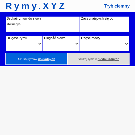
Rymy.XYZ
Tryb ciemny
Szukaj rymów do słowa
Zaczynających się od
Długość rymu
Długość słowa
Część mowy
Szukaj rymów
dokładnych
Szukaj rymów
niedokładnych