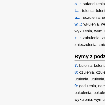
s...:
safandulenia
t...:
tulenia
,
tulen
u...:
uczulenia
,
u
w...:
wkulenia
,
wk
wykulenia
,
wymul
z...:
zabulenia
,
z
znieczulenia
,
zni
Rymy z podz
7:
bulenia
,
buleni
8:
czulenia
,
czul
utulenia
,
utulenia
9:
gadulenia
,
nam
pakulenia
,
pokule
wykulenia
,
wymul