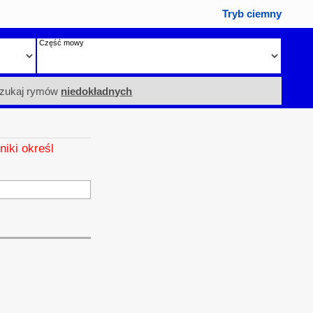
Tryb ciemny
Część mowy
zukaj rymów
niedokładnych
niki określ