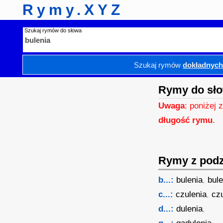
Rymy.XYZ
Szukaj rymów do słowa
Szukaj rymów
dokładnyc
Rymy do sło
Uwaga
: poniżej 
długość rymu
.
Rymy z podzi
b...:
bulenia
,
bule
c...:
czulenia
,
cz
d...:
dulenia
,