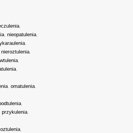
eczulenia
,
ia
,
nieopatulenia
,
ykaraulenia
,
,
nieroztulenia
,
wtulenia
,
atulenia
,
enia
,
omatulenia
,
podtulenia
,
,
przykulenia
,
roztulenia
,