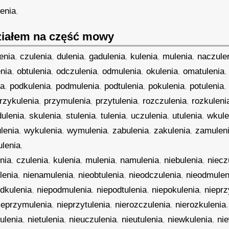
lenia
,
iałem na część mowy
enia
,
czulenia
,
dulenia
,
gadulenia
,
kulenia
,
mulenia
,
naczule
enia
,
obtulenia
,
odczulenia
,
odmulenia
,
okulenia
,
omatulenia
ia
,
podkulenia
,
podmulenia
,
podtulenia
,
pokulenia
,
potulenia
rzykulenia
,
przymulenia
,
przytulenia
,
rozczulenia
,
rozkuleni
dulenia
,
skulenia
,
stulenia
,
tulenia
,
uczulenia
,
utulenia
,
wkule
lenia
,
wykulenia
,
wymulenia
,
zabulenia
,
zakulenia
,
zamulen
ulenia
,
nia
,
czulenia
,
kulenia
,
mulenia
,
namulenia
,
niebulenia
,
niecz
lenia
,
nienamulenia
,
nieobtulenia
,
nieodczulenia
,
nieodmulen
dkulenia
,
niepodmulenia
,
niepodtulenia
,
niepokulenia
,
nieprz
ieprzymulenia
,
nieprzytulenia
,
nierozczulenia
,
nierozkulenia
tulenia
,
nietulenia
,
nieuczulenia
,
nieutulenia
,
niewkulenia
,
nie