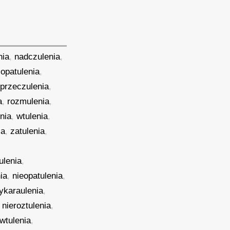
nia
,
nadczulenia
,
,
opatulenia
,
,
przeczulenia
,
a
,
rozmulenia
,
nia
,
wtulenia
,
ia
,
zatulenia
,
ulenia
,
ia
,
nieopatulenia
,
ykaraulenia
,
,
nieroztulenia
,
wtulenia
,