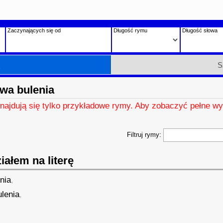
Zaczynających się od
Długość rymu
Długość słowa
h
S
wa bulenia
znajdują się tylko przykładowe rymy. Aby zobaczyć pełne wy
Filtruj rymy:
ałem na literę
nia
,
ulenia
,