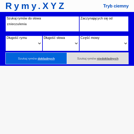
Rymy.XYZ
Tryb ciemny
Szukaj rymów do słowa
Zaczynających się od
Długość rymu
Długość słowa
Część mowy
Szukaj rymów
dokładnych
Szukaj rymów
niedokładnych