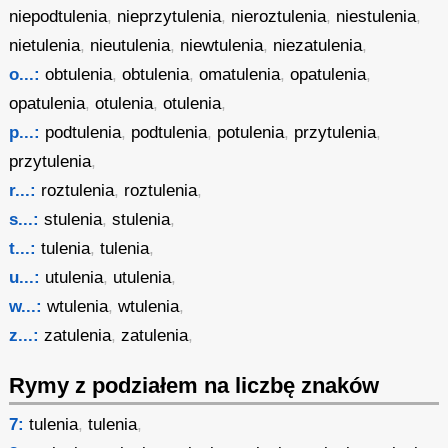
niepodtulenia
,
nieprzytulenia
,
nieroztulenia
,
niestulenia
,
nietulenia
,
nieutulenia
,
niewtulenia
,
niezatulenia
,
o...:
obtulenia
,
obtulenia
,
omatulenia
,
opatulenia
,
opatulenia
,
otulenia
,
otulenia
,
p...:
podtulenia
,
podtulenia
,
potulenia
,
przytulenia
,
przytulenia
,
r...:
roztulenia
,
roztulenia
,
s...:
stulenia
,
stulenia
,
t...:
tulenia
,
tulenia
,
u...:
utulenia
,
utulenia
,
w...:
wtulenia
,
wtulenia
,
z...:
zatulenia
,
zatulenia
,
Rymy z podziałem na liczbę znaków
7:
tulenia
,
tulenia
,