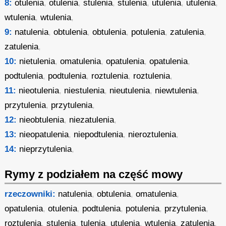
8:
otulenia
,
otulenia
,
stulenia
,
stulenia
,
utulenia
,
utulenia
,
wtulenia
,
wtulenia
,
9:
natulenia
,
obtulenia
,
obtulenia
,
potulenia
,
zatulenia
,
zatulenia
,
10:
nietulenia
,
omatulenia
,
opatulenia
,
opatulenia
,
podtulenia
,
podtulenia
,
roztulenia
,
roztulenia
,
11:
nieotulenia
,
niestulenia
,
nieutulenia
,
niewtulenia
,
przytulenia
,
przytulenia
,
12:
nieobtulenia
,
niezatulenia
,
13:
nieopatulenia
,
niepodtulenia
,
nieroztulenia
,
14:
nieprzytulenia
,
Rymy z podziałem na część mowy
rzeczowniki:
natulenia
,
obtulenia
,
omatulenia
,
opatulenia
,
otulenia
,
podtulenia
,
potulenia
,
przytulenia
,
roztulenia
,
stulenia
,
tulenia
,
utulenia
,
wtulenia
,
zatulenia
,