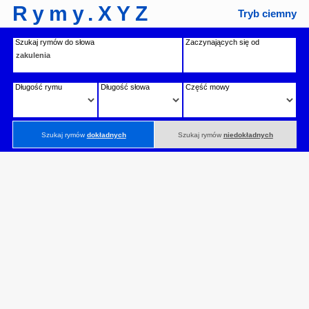
Rymy.XYZ
Tryb ciemny
Szukaj rymów do słowa
Zaczynających się od
Długość rymu
Długość słowa
Część mowy
Szukaj rymów
dokładnych
Szukaj rymów
niedokładnych