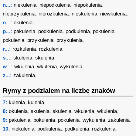
n...:
niekulenia
,
niepodkulenia
,
niepokulenia
,
nieprzykulenia
,
nierozkulenia
,
nieskulenia
,
niewkulenia
,
o...:
okulenia
,
p...:
pakulenia
,
podkulenia
,
podkulenia
,
pokulenia
,
pokulenia
,
przykulenia
,
przykulenia
,
r...:
rozkulenia
,
rozkulenia
,
s...:
skulenia
,
skulenia
,
w...:
wkulenia
,
wkulenia
,
wykulenia
,
z...:
zakulenia
,
Rymy z podziałem na liczbę znaków
7:
kulenia
,
kulenia
,
8:
okulenia
,
skulenia
,
skulenia
,
wkulenia
,
wkulenia
,
9:
pakulenia
,
pokulenia
,
pokulenia
,
wykulenia
,
zakulenia
,
10:
niekulenia
,
podkulenia
,
podkulenia
,
rozkulenia
,