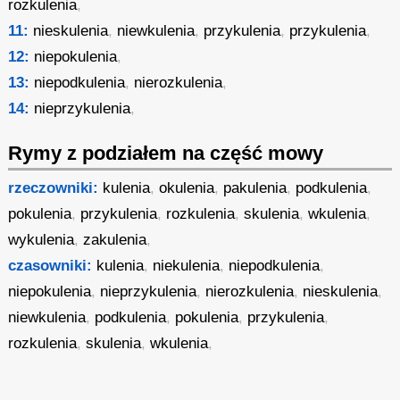
rozkulenia
,
11:
nieskulenia
,
niewkulenia
,
przykulenia
,
przykulenia
,
12:
niepokulenia
,
13:
niepodkulenia
,
nierozkulenia
,
14:
nieprzykulenia
,
Rymy z podziałem na część mowy
rzeczowniki:
kulenia
,
okulenia
,
pakulenia
,
podkulenia
,
pokulenia
,
przykulenia
,
rozkulenia
,
skulenia
,
wkulenia
,
wykulenia
,
zakulenia
,
czasowniki:
kulenia
,
niekulenia
,
niepodkulenia
,
niepokulenia
,
nieprzykulenia
,
nierozkulenia
,
nieskulenia
,
niewkulenia
,
podkulenia
,
pokulenia
,
przykulenia
,
rozkulenia
,
skulenia
,
wkulenia
,