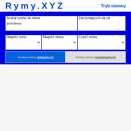
Rymy.XYZ
Tryb ciemny
Szukaj rymów do słowa
Zaczynających się od
Długość rymu
Długość słowa
Część mowy
Szukaj rymów
dokładnych
Szukaj rymów
niedokładnych