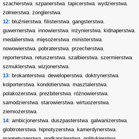
szacherstwa
,
szpanerstwa
,
tapicerstwa
,
wydzierstwa
,
żołnierstwa
,
żonglerstwa
,
12:
bluźnierstwa
,
filisterstwa
,
gangsterstwa
,
guwernerstwa
,
innowierstwa
,
inżynierstwa
,
kidnaperstwa
,
medalierstwa
,
mięsożerstwa
,
ministerstwa
,
nowowierstwa
,
pobraterstwa
,
przecherstwa
,
reporterstwa
,
retuszerstwa
,
szalbierstwa
,
szermierstwa
,
szmuklerstwa
,
wizjonerstwa
,
13:
brokanterstwa
,
deweloperstwa
,
doktrynerstwa
,
kolporterstwa
,
kondotierstwa
,
masztalerstwa
,
polakożerstwa
,
prezbiterstwa
,
różnowierstwa
,
samodzierstwa
,
starowierstwa
,
wirtuozerstwa
,
ziemiożerstwa
,
14:
ambicjonerstwa
,
duszpasterstwa
,
galwanizerstwa
,
globtroterstwa
,
hipnotyzerstwa
,
kamerdynerstwa
,
magnetyzerstwa
,
podkanclerstwa
,
politykierstwa
,