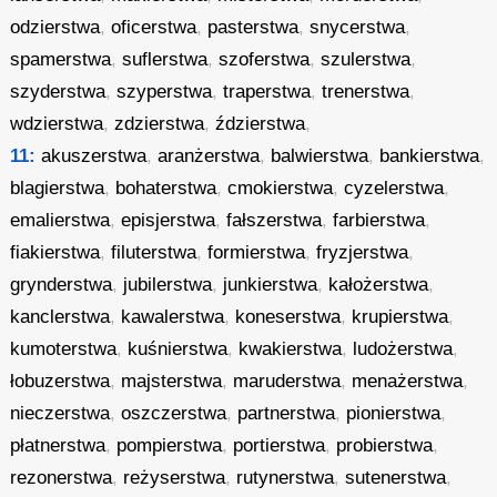
odzierstwa
,
oficerstwa
,
pasterstwa
,
snycerstwa
,
spamerstwa
,
suflerstwa
,
szoferstwa
,
szulerstwa
,
szyderstwa
,
szyperstwa
,
traperstwa
,
trenerstwa
,
wdzierstwa
,
zdzierstwa
,
ździerstwa
,
11:
akuszerstwa
,
aranżerstwa
,
balwierstwa
,
bankierstwa
,
blagierstwa
,
bohaterstwa
,
cmokierstwa
,
cyzelerstwa
,
emalierstwa
,
episjerstwa
,
fałszerstwa
,
farbierstwa
,
fiakierstwa
,
filuterstwa
,
formierstwa
,
fryzjerstwa
,
grynderstwa
,
jubilerstwa
,
junkierstwa
,
kałożerstwa
,
kanclerstwa
,
kawalerstwa
,
koneserstwa
,
krupierstwa
,
kumoterstwa
,
kuśnierstwa
,
kwakierstwa
,
ludożerstwa
,
łobuzerstwa
,
majsterstwa
,
maruderstwa
,
menażerstwa
,
nieczerstwa
,
oszczerstwa
,
partnerstwa
,
pionierstwa
,
płatnerstwa
,
pompierstwa
,
portierstwa
,
probierstwa
,
rezonerstwa
,
reżyserstwa
,
rutynerstwa
,
sutenerstwa
,