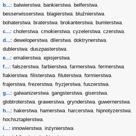
b...:
balwierstwa
,
bankierstwa
,
belferstwa
,
besserwisserstwa
,
blagierstwa
,
bluźnierstwa
,
bohaterstwa
,
braterstwa
,
brokanterstwa
,
bumlerstwa
,
c...:
cholerstwa
,
cmokierstwa
,
cyzelerstwa
,
czerstwa
,
d...:
deweloperstwa
,
dilerstwa
,
doktrynerstwa
,
dublerstwa
,
duszpasterstwa
,
e...:
emalierstwa
,
episjerstwa
,
f...:
fałszerstwa
,
farbierstwa
,
farmerstwa
,
fermerstwa
,
fiakierstwa
,
filisterstwa
,
filuterstwa
,
formierstwa
,
frajerstwa
,
frezerstwa
,
fryzjerstwa
,
fuszerstwa
,
g...:
galwanizerstwa
,
gangsterstwa
,
giserstwa
,
globtroterstwa
,
grawerstwa
,
grynderstwa
,
guwernerstwa
,
h...:
hakerstwa
,
hamerstwa
,
harcerstwa
,
hipnotyzerstwa
,
hochsztaplerstwa
,
i...:
innowierstwa
,
inżynierstwa
,