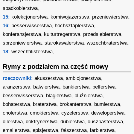
spadkobierstwa
,
15:
kolekcjonerstwa
,
komiwojażerstwa
,
przeniewierstwa
,
16:
besserwisserstwa
,
hochsztaplerstwa
,
konferansjerstwa
,
kulturtregerstwa
,
przedsiębierstwa
,
sprzeniewierstwa
,
starokawalerstwa
,
wszechbraterstwa
,
18:
wszechfilisterstwa
,
Rymy z podziałem na część mowy
rzeczowniki:
akuszerstwa
,
ambicjonerstwa
,
aranżerstwa
,
balwierstwa
,
bankierstwa
,
belferstwa
,
besserwisserstwa
,
blagierstwa
,
bluźnierstwa
,
bohaterstwa
,
braterstwa
,
brokanterstwa
,
bumlerstwa
,
cholerstwa
,
cmokierstwa
,
cyzelerstwa
,
deweloperstwa
,
dilerstwa
,
doktrynerstwa
,
dublerstwa
,
duszpasterstwa
,
emalierstwa
,
episjerstwa
,
fałszerstwa
,
farbierstwa
,