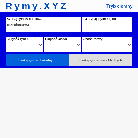
Rymy.XYZ
Tryb ciemny
Szukaj rymów do słowa
Zaczynających się od
Długość rymu
Długość słowa
Część mowy
Szukaj rymów
dokładnych
Szukaj rymów
niedokładnych