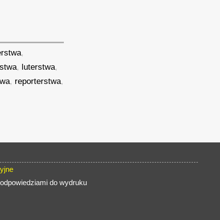
terstwa
,
stwa
,
luterstwa
,
twa
,
reporterstwa
,
yjne
z odpowiedziami do wydruku