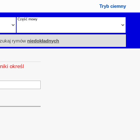
Tryb ciemny
Część mowy
zukaj rymów
niedokładnych
niki określ