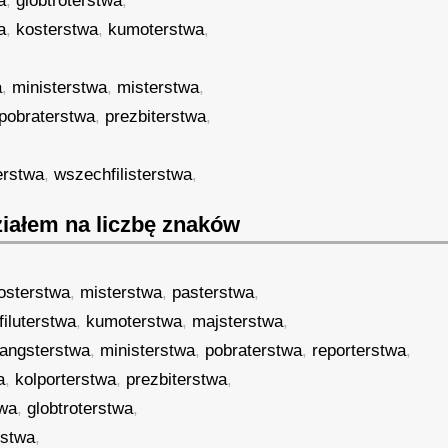
a
,
globtroterstwa
,
a
,
kosterstwa
,
kumoterstwa
,
a
,
ministerstwa
,
misterstwa
,
pobraterstwa
,
prezbiterstwa
,
,
erstwa
,
wszechfilisterstwa
,
iałem na liczbę znaków
osterstwa
,
misterstwa
,
pasterstwa
,
filuterstwa
,
kumoterstwa
,
majsterstwa
,
angsterstwa
,
ministerstwa
,
pobraterstwa
,
reporterstwa
,
a
,
kolporterstwa
,
prezbiterstwa
,
twa
,
globtroterstwa
,
rstwa
,