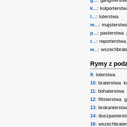
g...:
gangsterstw
k...:
kolporterstw
l...:
luterstwa
,
m...:
majsterstw
p...:
pasterstwa
,
r...:
reporterstwa
w...:
wszechbrat
Rymy z podz
9:
luterstwa
,
10:
braterstwa
,
k
11:
bohaterstwa
,
12:
filisterstwa
,
g
13:
brokanterstw
14:
duszpasters
16:
wszechbrate