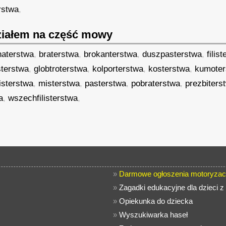
rstwa
,
iałem na część mowy
haterstwa
,
braterstwa
,
brokanterstwa
,
duszpasterstwa
,
filis
terstwa
,
globtroterstwa
,
kolporterstwa
,
kosterstwa
,
kumoter
isterstwa
,
misterstwa
,
pasterstwa
,
pobraterstwa
,
prezbiters
a
,
wszechfilisterstwa
,
»
Darmowe ogłoszenia motoryzac
»
Zagadki edukacyjne dla dzieci 
»
Opiekunka do dziecka
»
Wyszukiwarka haseł