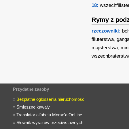
18:
wszechfiliste
Rymy z podz
rzeczowniki:
bo
filuterstwa
,
gangs
majsterstwa
,
min
wszechbraterstw
Przydatne zasoby
»
Bezpłatne ogłoszenia nieruchomości
»
Śmieszne kawały
»
Translator alfabetu Morse'a OnLine
»
Słownik wyrazów przeciwstawnych