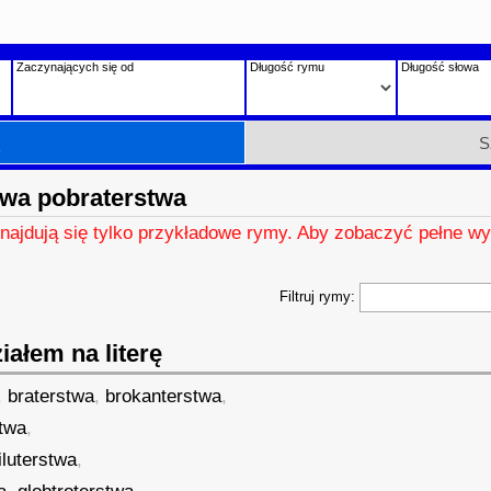
Zaczynających się od
Długość rymu
Długość słowa
h
S
wa pobraterstwa
znajdują się tylko przykładowe rymy. Aby zobaczyć pełne wy
Filtruj rymy:
ałem na literę
,
braterstwa
,
brokanterstwa
,
twa
,
filuterstwa
,