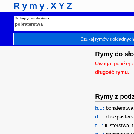
Rymy.XYZ
Szukaj rymów do słowa
Szukaj rymów
dokładnyc
Rymy do sło
Uwaga
: poniżej 
długość rymu
.
Rymy z podzi
b...:
bohaterstwa
d...:
duszpasters
f...:
filisterstwa
,