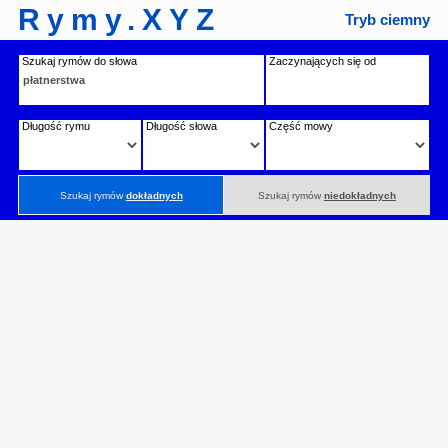
Rymy.XYZ
Tryb ciemny
Szukaj rymów do słowa
Zaczynających się od
Długość rymu
Długość słowa
Część mowy
Szukaj rymów
dokładnych
Szukaj rymów
niedokładnych