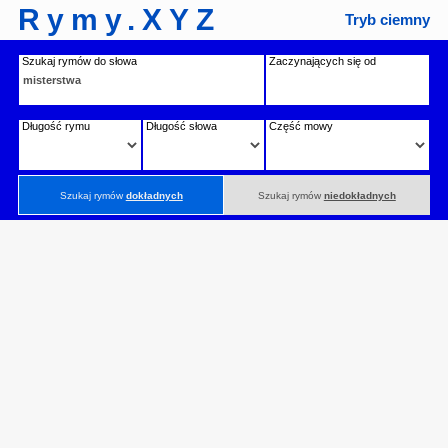
Rymy.XYZ
Tryb ciemny
Szukaj rymów do słowa
Zaczynających się od
Długość rymu
Długość słowa
Część mowy
Szukaj rymów
dokładnych
Szukaj rymów
niedokładnych