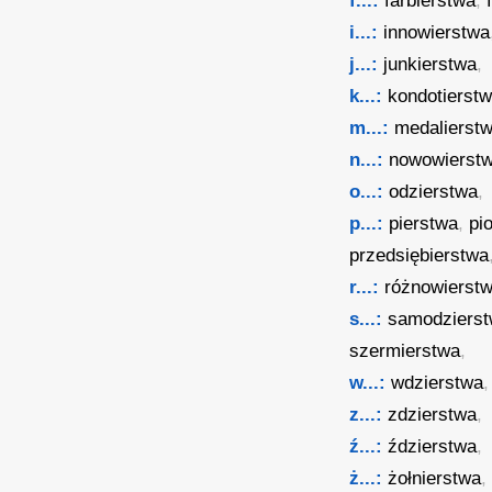
f...:
farbierstwa
,
i...:
innowierstwa
j...:
junkierstwa
,
k...:
kondotierst
m...:
medalierst
n...:
nowowierst
o...:
odzierstwa
,
p...:
pierstwa
,
pi
przedsiębierstwa
r...:
różnowierst
s...:
samodziers
szermierstwa
,
w...:
wdzierstwa
z...:
zdzierstwa
,
ź...:
ździerstwa
,
ż...:
żołnierstwa
,