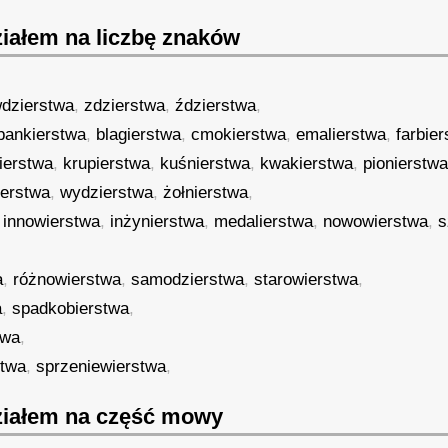
iałem na liczbę znaków
dzierstwa
,
zdzierstwa
,
ździerstwa
,
bankierstwa
,
blagierstwa
,
cmokierstwa
,
emalierstwa
,
farbie
ierstwa
,
krupierstwa
,
kuśnierstwa
,
kwakierstwa
,
pionierstw
ierstwa
,
wydzierstwa
,
żołnierstwa
,
,
innowierstwa
,
inżynierstwa
,
medalierstwa
,
nowowierstwa
,
s
a
,
różnowierstwa
,
samodzierstwa
,
starowierstwa
,
a
,
spadkobierstwa
,
twa
,
stwa
,
sprzeniewierstwa
,
iałem na część mowy