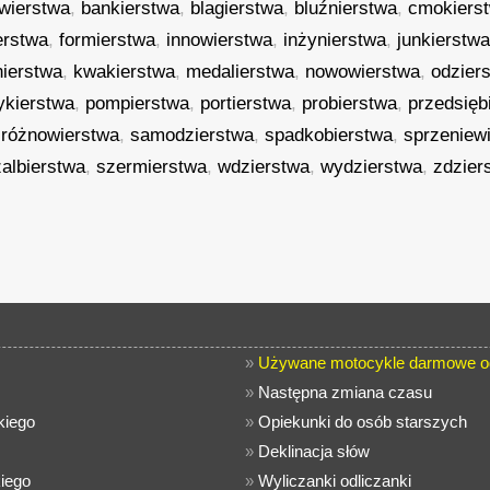
lwierstwa
,
bankierstwa
,
blagierstwa
,
bluźnierstwa
,
cmokiers
ierstwa
,
formierstwa
,
innowierstwa
,
inżynierstwa
,
junkierstw
nierstwa
,
kwakierstwa
,
medalierstwa
,
nowowierstwa
,
odzier
tykierstwa
,
pompierstwa
,
portierstwa
,
probierstwa
,
przedsięb
,
różnowierstwa
,
samodzierstwa
,
spadkobierstwa
,
sprzeniew
albierstwa
,
szermierstwa
,
wdzierstwa
,
wydzierstwa
,
zdzier
»
Używane motocykle darmowe og
»
Następna zmiana czasu
kiego
»
Opiekunki do osób starszych
»
Deklinacja słów
kiego
»
Wyliczanki odliczanki