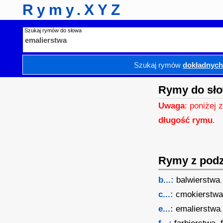
Rymy.XYZ
Szukaj rymów do słowa
Szukaj rymów
dokładnyc
Rymy do sło
Uwaga
: poniżej 
długość rymu
.
Rymy z podzi
b...:
balwierstwa
c...:
cmokierstw
e...:
emalierstwa