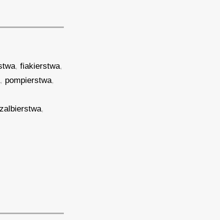
rstwa
,
fiakierstwa
,
a
,
pompierstwa
,
zalbierstwa
,