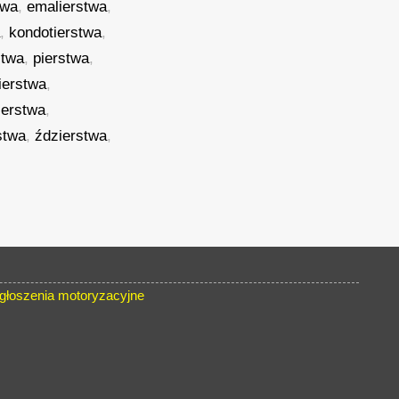
twa
,
emalierstwa
,
a
,
kondotierstwa
,
stwa
,
pierstwa
,
ierstwa
,
ierstwa
,
stwa
,
ździerstwa
,
łoszenia motoryzacyjne