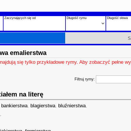
Zaczynających się od
Długość rymu
Długość słowa
h
S
wa emalierstwa
znajdują się tylko przykładowe rymy. Aby zobaczyć pełne wy
Filtruj rymy:
ałem na literę
,
bankierstwa
,
blagierstwa
,
bluźnierstwa
,
a
,
,