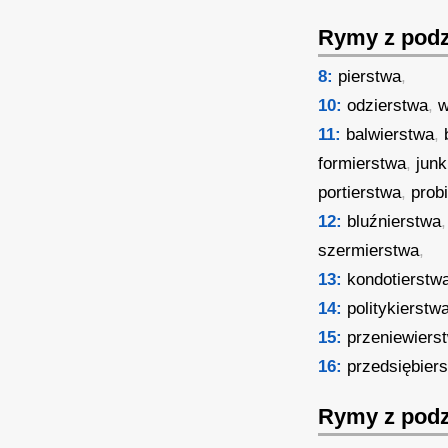
Rymy z podz
8:
pierstwa
,
10:
odzierstwa
,
w
11:
balwierstwa
,
formierstwa
,
junk
portierstwa
,
prob
12:
bluźnierstwa
szermierstwa
,
13:
kondotierstw
14:
politykierstw
15:
przeniewiers
16:
przedsiębier
Rymy z podz