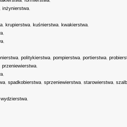
fiakierstwa
,
formierstwa
,
,
inżynierstwa
,
wa
,
krupierstwa
,
kuśnierstwa
,
kwakierstwa
,
wa
,
wa
,
onierstwa
,
politykierstwa
,
pompierstwa
,
portierstwa
,
probier
,
przeniewierstwa
,
wa
,
twa
,
spadkobierstwa
,
sprzeniewierstwa
,
starowierstwa
,
szal
,
wydzierstwa
,