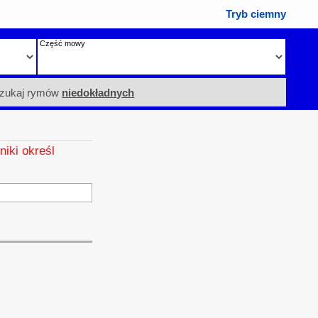
Tryb ciemny
Część mowy
zukaj rymów
niedokładnych
niki określ