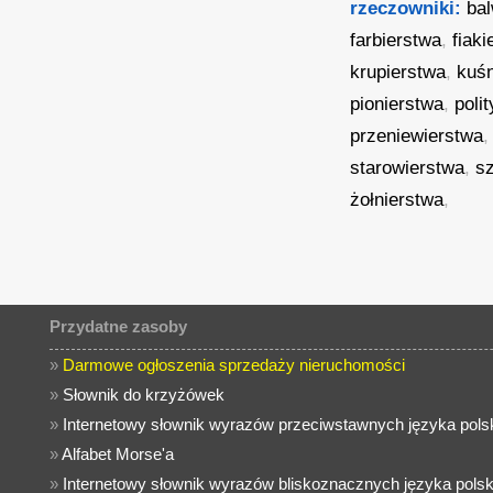
rzeczowniki:
ba
farbierstwa
,
fiak
krupierstwa
,
kuś
pionierstwa
,
poli
przeniewierstwa
starowierstwa
,
sz
żołnierstwa
,
Przydatne zasoby
»
Darmowe ogłoszenia sprzedaży nieruchomości
»
Słownik do krzyżówek
»
Internetowy słownik wyrazów przeciwstawnych języka pols
»
Alfabet Morse'a
»
Internetowy słownik wyrazów bliskoznacznych języka pols