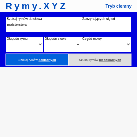
Rymy.XYZ
Tryb ciemny
Szukaj rymów do słowa
Zaczynających się od
Długość rymu
Długość słowa
Część mowy
Szukaj rymów
dokładnych
Szukaj rymów
niedokładnych