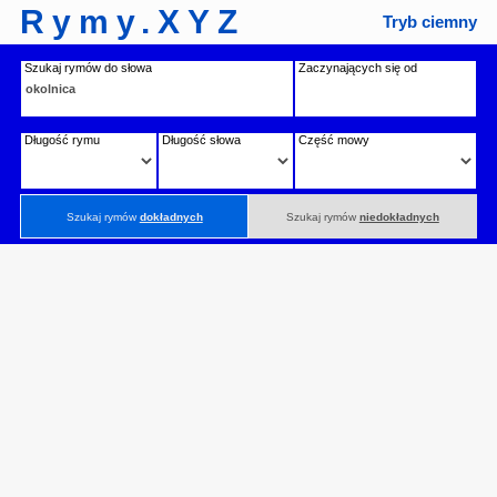
Rymy.XYZ
Tryb ciemny
Szukaj rymów do słowa
Zaczynających się od
Długość rymu
Długość słowa
Część mowy
Szukaj rymów
dokładnych
Szukaj rymów
niedokładnych