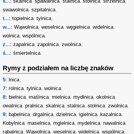
s...:
skalnica
,
spawalnica
,
stalnica
,
stolnica
,
strzelnica
,
swawolnica
,
szpitalnica
,
t...:
topielnica
,
tylnica
,
w...:
Wąwolnica
,
weselnica
,
węgielnica
,
widelnica
,
wolnica
,
wspólnica
,
z...:
zapalnica
,
zapolnica
,
zwolnica
,
ś...:
śmiertelnica
,
Rymy z podziałem na liczbę znaków
5:
lnica
,
7:
rolnica
,
tylnica
,
wolnica
,
8:
bielnica
,
maślnica
,
mielnica
,
mydlnica
,
okolnica
,
owalnica
,
pralnica
,
skalnica
,
stalnica
,
stolnica
,
zwolnica
,
9:
bąbelnica
,
drgalnica
,
dzielnica
,
igielnica
,
kazalnica
,
Kobylnica
,
maselnica
,
mgielnica
,
mydelnica
,
nawalnica
,
rąbalnica
,
Wąwolnica
,
weselnica
,
widelnica
,
wspólnica
,