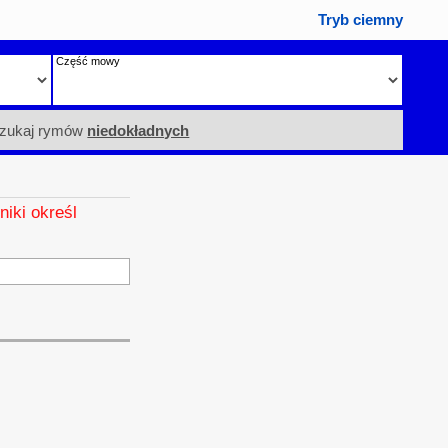
Tryb ciemny
Część mowy
zukaj rymów
niedokładnych
niki określ