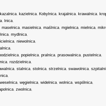
kazalnica
,
kazielnica
,
Kobylnica
,
krajalnica
,
krawalnica
,
kro
ca
,
lnica
,
,
maselnica
,
masielnica
,
maślnica
,
mgielnica
,
mielnica
,
mikr
lnica
,
mydlnica
,
icielnica
,
niewolnica
,
alnica
,
podzielnica
,
popielnica
,
pralnica
,
prasowalnica
,
pustelnica
,
lnica
,
rozdzielnica
,
awalnica
,
stalnica
,
stolnica
,
strzelnica
,
swawolnica
,
szpitaln
lnica
,
weselnica
,
węgielnica
,
widelnica
,
wolnica
,
wspólnica
,
apolnica
,
zwolnica
,
,