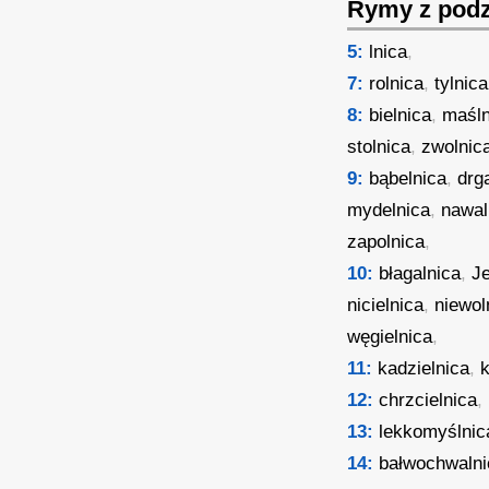
Rymy z podz
5:
lnica
,
7:
rolnica
,
tylnica
8:
bielnica
,
maśln
stolnica
,
zwolnic
9:
bąbelnica
,
drg
mydelnica
,
nawal
zapolnica
,
10:
błagalnica
,
J
nicielnica
,
niewol
węgielnica
,
11:
kadzielnica
,
k
12:
chrzcielnica
,
13:
lekkomyślnic
14:
bałwochwalni