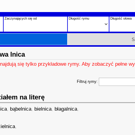
Zaczynających się od
Długość rymu
Długość słowa
h
S
wa lnica
znajdują się tylko przykładowe rymy. Aby zobaczyć pełne wy
Filtruj rymy:
ałem na literę
ica
,
bąbelnica
,
bielnica
,
błagalnica
,
,
ielnica
,