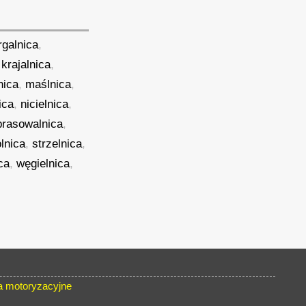
rgalnica
,
,
krajalnica
,
nica
,
maślnica
,
ica
,
nicielnica
,
prasowalnica
,
olnica
,
strzelnica
,
ca
,
węgielnica
,
 motoryzacyjne