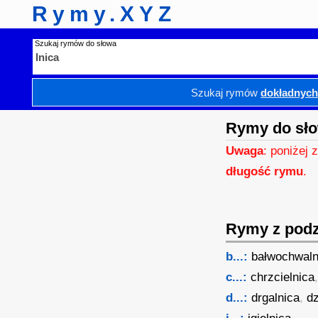
Rymy.XYZ
Szukaj rymów do słowa
Szukaj rymów
dokładnyc
Rymy do sło
Uwaga
: poniżej 
długość rymu
.
Rymy z podzi
b...:
bałwochwaln
c...:
chrzcielnica
d...:
drgalnica
,
dz