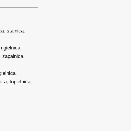
ca
,
stalnica
,
mgielnica
,
,
zapalnica
,
ielnica
,
ica
,
topielnica
,