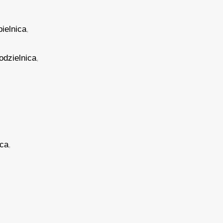
pielnica
,
odzielnica
,
ica
,