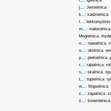
i...:
igielnica
,
j...:
Jemielnica
,
k...:
kadzielnica
,
l...:
lekkomyślni
m...:
małorolnica
Mogielnica
,
myde
n...:
nawalnica
,
n
o...:
okolnica
,
ow
p...:
piekielnica
,
r...:
rąbalnica
,
ro
s...:
skalnica
,
sp
t...:
topielnica
,
ty
w...:
Wąwolnica
,
z...:
zapalnica
,
z
ś...:
śmiertelnica