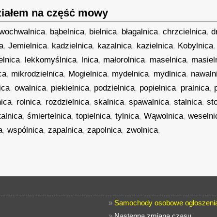
iałem na część mowy
łwochwalnica
,
bąbelnica
,
bielnica
,
błagalnica
,
chrzcielnica
,
d
ca
,
Jemielnica
,
kadzielnica
,
kazalnica
,
kazielnica
,
Kobylnica
elnica
,
lekkomyślnica
,
lnica
,
małorolnica
,
maselnica
,
masiel
ca
,
mikrodzielnica
,
Mogielnica
,
mydelnica
,
mydlnica
,
nawaln
ica
,
owalnica
,
piekielnica
,
podzielnica
,
popielnica
,
pralnica
,
nica
,
rolnica
,
rozdzielnica
,
skalnica
,
spawalnica
,
stalnica
,
st
talnica
,
śmiertelnica
,
topielnica
,
tylnica
,
Wąwolnica
,
weselni
a
,
wspólnica
,
zapalnica
,
zapolnica
,
zwolnica
,
»
Samochody osobowe ogłoszenia
»
Następna zmiana czasu