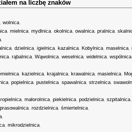
iałem na liczbę znaków
,
wolnica
,
ica
,
mielnica
,
mydlnica
,
okolnica
,
owalnica
,
pralnica
,
skalni
a
,
alnica
,
dzielnica
,
igielnica
,
kazalnica
,
Kobylnica
,
maselnica
,
nica
,
rąbalnica
,
Wąwolnica
,
weselnica
,
widelnica
,
wspólnica
emielnica
,
kazielnica
,
krajalnica
,
krawalnica
,
masielnica
,
Mog
nica
,
popielnica
,
pustelnica
,
spawalnica
,
strzelnica
,
swawoln
ropielnica
,
małorolnica
,
piekielnica
,
podzielnica
,
szpitalnica
,
prasowalnica
,
rozdzielnica
,
śmiertelnica
,
a
,
ca
,
mikrodzielnica
,