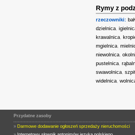
Rymy z podz
rzeczowniki:
ba
dzielnica
,
igielni
krawalnica
,
kropi
mgielnica
,
mielni
niewolnica
,
okoln
pustelnica
,
rąbal
swawolnica
,
szpi
widelnica
,
wolnic
Przydatne zasoby
»
Darmowe dodawanie ogłoszeń sprzedaży nieruchomości
»
Internetowy słownik antonimów języka polskiego