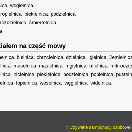
nica
,
węgielnica
,
ropielnica
,
piekielnica
,
podzielnica
,
rozdzielnica
,
śmiertelnica
,
a
,
iałem na część mowy
elnica
,
bielnica
,
chrzcielnica
,
dzielnica
,
igielnica
,
Jemielnic
lnica
,
maselnica
,
masielnica
,
mgielnica
,
mielnica
,
mikrodzie
lnica
,
nicielnica
,
piekielnica
,
podzielnica
,
popielnica
,
pusteln
elnica
,
topielnica
,
weselnica
,
węgielnica
,
widelnica
,
»
Używane samochody osobowe d