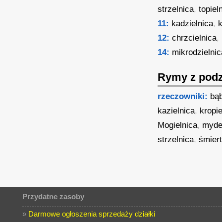
strzelnica
,
topiel
11:
kadzielnica
,
k
12:
chrzcielnica
,
14:
mikrodzielnic
Rymy z podz
rzeczowniki:
bąb
kazielnica
,
kropie
Mogielnica
,
myde
strzelnica
,
śmiert
Przydatne zasoby
»
Darmowe ogłoszenia sprzedaży działki