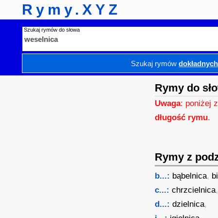
Rymy.XYZ
Szukaj rymów do słowa
Szukaj rymów
dokładnyc
Rymy do sło
Uwaga
: poniżej 
długość rymu
.
Rymy z podzi
b...:
bąbelnica
,
b
c...:
chrzcielnica
d...:
dzielnica
,