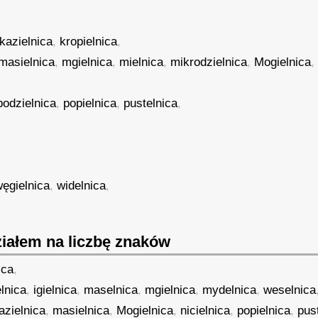
kazielnica
,
kropielnica
,
masielnica
,
mgielnica
,
mielnica
,
mikrodzielnica
,
Mogielnica
podzielnica
,
popielnica
,
pustelnica
,
węgielnica
,
widelnica
,
,
iałem na liczbę znaków
ica
,
elnica
,
igielnica
,
maselnica
,
mgielnica
,
mydelnica
,
weselnica
azielnica
,
masielnica
,
Mogielnica
,
nicielnica
,
popielnica
,
pus