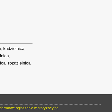
a
,
kadzielnica
,
lnica
,
ica
,
rozdzielnica
,
armowe ogłoszenia motoryzacyjne