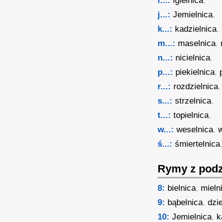
i...:
igielnica
,
j...:
Jemielnica
,
k...:
kadzielnica
,
m...:
maselnica
,
n...:
nicielnica
,
p...:
piekielnica
,
r...:
rozdzielnica
,
s...:
strzelnica
,
t...:
topielnica
,
w...:
weselnica
,
ś...:
śmiertelnica
Rymy z podz
8:
bielnica
,
mieln
9:
bąbelnica
,
dzi
10:
Jemielnica
,
k