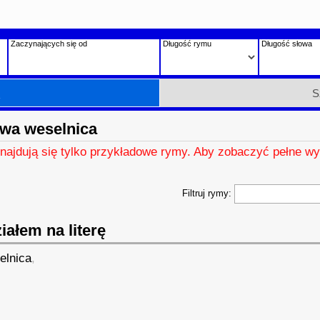
Zaczynających się od
Długość rymu
Długość słowa
h
S
wa weselnica
znajdują się tylko przykładowe rymy. Aby zobaczyć pełne wy
Filtruj rymy:
ałem na literę
ielnica
,
,