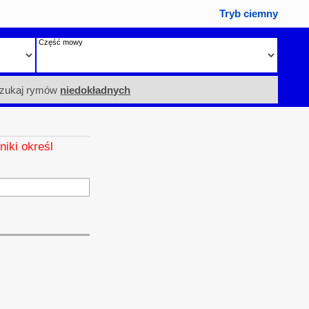
Tryb ciemny
Część mowy
zukaj rymów
niedokładnych
niki określ