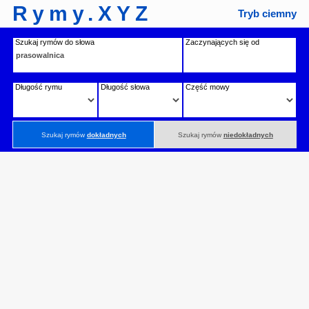
Rymy.XYZ
Tryb ciemny
Szukaj rymów do słowa
Zaczynających się od
Długość rymu
Długość słowa
Część mowy
Szukaj rymów
dokładnych
Szukaj rymów
niedokładnych