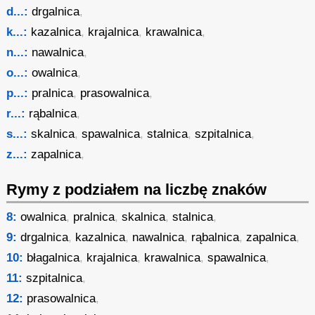
d...:
drgalnica
,
k...:
kazalnica
,
krajalnica
,
krawalnica
,
n...:
nawalnica
,
o...:
owalnica
,
p...:
pralnica
,
prasowalnica
,
r...:
rąbalnica
,
s...:
skalnica
,
spawalnica
,
stalnica
,
szpitalnica
,
z...:
zapalnica
,
Rymy z podziałem na liczbę znaków
8:
owalnica
,
pralnica
,
skalnica
,
stalnica
,
9:
drgalnica
,
kazalnica
,
nawalnica
,
rąbalnica
,
zapalnica
,
10:
błagalnica
,
krajalnica
,
krawalnica
,
spawalnica
,
11:
szpitalnica
,
12:
prasowalnica
,