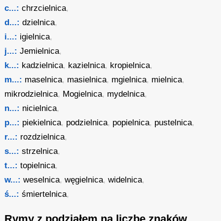
c...:
chrzcielnica
,
d...:
dzielnica
,
i...:
igielnica
,
j...:
Jemielnica
,
k...:
kadzielnica
,
kazielnica
,
kropielnica
,
m...:
maselnica
,
masielnica
,
mgielnica
,
mielnica
,
mikrodzielnica
,
Mogielnica
,
mydelnica
,
n...:
nicielnica
,
p...:
piekielnica
,
podzielnica
,
popielnica
,
pustelnica
,
r...:
rozdzielnica
,
s...:
strzelnica
,
t...:
topielnica
,
w...:
weselnica
,
węgielnica
,
widelnica
,
ś...:
śmiertelnica
,
Rymy z podziałem na liczbę znaków