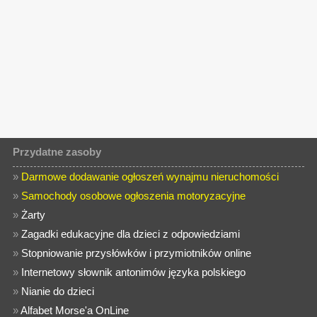
Przydatne zasoby
»
Darmowe dodawanie ogłoszeń wynajmu nieruchomości
»
Samochody osobowe ogłoszenia motoryzacyjne
»
Żarty
»
Zagadki edukacyjne dla dzieci z odpowiedziami
»
Stopniowanie przysłówków i przymiotników online
»
Internetowy słownik antonimów języka polskiego
»
Nianie do dzieci
»
Alfabet Morse'a OnLine