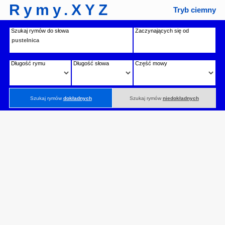
Rymy.XYZ
Tryb ciemny
Szukaj rymów do słowa
Zaczynających się od
Długość rymu
Długość słowa
Część mowy
Szukaj rymów
dokładnych
Szukaj rymów
niedokładnych