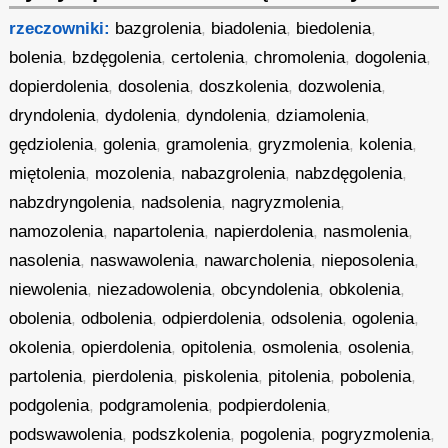
rzeczowniki:
bazgrolenia
,
biadolenia
,
biedolenia
,
bolenia
,
bzdęgolenia
,
certolenia
,
chromolenia
,
dogolenia
,
dopierdolenia
,
dosolenia
,
doszkolenia
,
dozwolenia
,
dryndolenia
,
dydolenia
,
dyndolenia
,
dziamolenia
,
gędziolenia
,
golenia
,
gramolenia
,
gryzmolenia
,
kolenia
,
miętolenia
,
mozolenia
,
nabazgrolenia
,
nabzdęgolenia
,
nabzdryngolenia
,
nadsolenia
,
nagryzmolenia
,
namozolenia
,
napartolenia
,
napierdolenia
,
nasmolenia
,
nasolenia
,
naswawolenia
,
nawarcholenia
,
nieposolenia
,
niewolenia
,
niezadowolenia
,
obcyndolenia
,
obkolenia
,
obolenia
,
odbolenia
,
odpierdolenia
,
odsolenia
,
ogolenia
,
okolenia
,
opierdolenia
,
opitolenia
,
osmolenia
,
osolenia
,
partolenia
,
pierdolenia
,
piskolenia
,
pitolenia
,
pobolenia
,
podgolenia
,
podgramolenia
,
podpierdolenia
,
podswawolenia
,
podszkolenia
,
pogolenia
,
pogryzmolenia
,