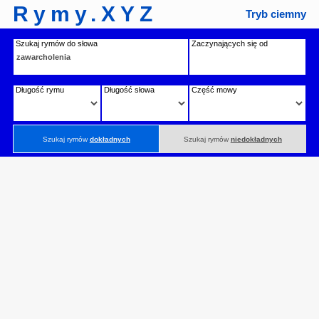
Rymy.XYZ
Tryb ciemny
Szukaj rymów do słowa
Zaczynających się od
Długość rymu
Długość słowa
Część mowy
Szukaj rymów
dokładnych
Szukaj rymów
niedokładnych