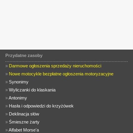
Przydatne zasoby
»
Darmowe ogłoszenia sprzedaży nieruchomości
»
Nowe motocykle bezpłatne ogłoszenia motoryzacyjne
»
Synonimy
»
Wyliczanki do klaskania
»
Antonimy
»
Hasła i odpowiedzi do krzyżówek
»
Deklinacja słów
»
Śmieszne żarty
»
Alfabet Morse'a