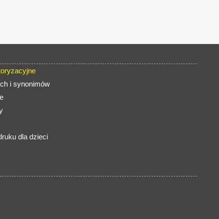
oryzacyjne
ch i synonimów
e
y
ruku dla dzieci