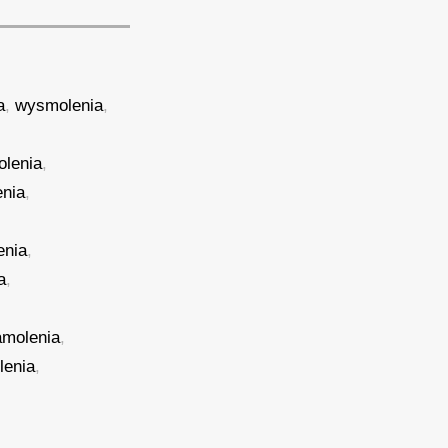
a
,
wysmolenia
,
olenia
,
enia
,
enia
,
a
,
amolenia
,
lenia
,