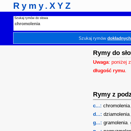
Rymy.XYZ
Szukaj rymów do słowa
Szukaj rymów
dokładnyc
Rymy do sło
Uwaga
: poniżej 
długość rymu
.
Rymy z podzi
c...:
chromolenia
d...:
dziamolenia
g...:
gramolenia
,