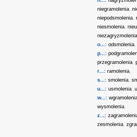
n...:
nagryzmolen
niegramolenia
,
n
niepodsmolenia
,
niesmolenia
,
nie
niezagryzmoleni
o...:
odsmolenia
p...:
podgramolen
przegramolenia
,
r...:
ramolenia
,
s...:
smolenia
,
sm
u...:
usmolenia
,
w...:
wgramoleni
wysmolenia
,
z...:
zagramoleni
zesmolenia
,
zgra