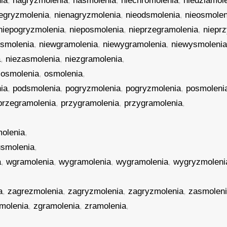
ia
,
nagryzmolenia
,
nasmolenia
,
niechromolenia
,
niedziamol
iegryzmolenia
,
nienagryzmolenia
,
nieodsmolenia
,
nieosmolen
niepogryzmolenia
,
nieposmolenia
,
nieprzegramolenia
,
niepr
usmolenia
,
niewgramolenia
,
niewygramolenia
,
niewysmoleni
a
,
niezasmolenia
,
niezgramolenia
,
,
osmolenia
,
osmolenia
,
ia
,
podsmolenia
,
pogryzmolenia
,
pogryzmolenia
,
posmoleni
przegramolenia
,
przygramolenia
,
przygramolenia
,
olenia
,
usmolenia
,
a
,
wgramolenia
,
wygramolenia
,
wygramolenia
,
wygryzmoleni
a
,
zagrezmolenia
,
zagryzmolenia
,
zagryzmolenia
,
zasmolen
molenia
,
zgramolenia
,
zramolenia
,