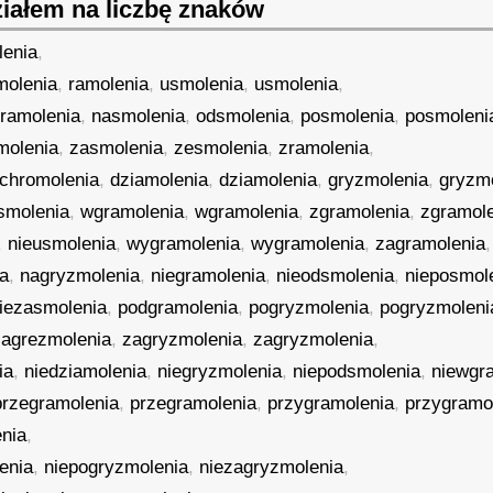
iałem na liczbę znaków
lenia
,
molenia
,
ramolenia
,
usmolenia
,
usmolenia
,
ramolenia
,
nasmolenia
,
odsmolenia
,
posmolenia
,
posmoleni
molenia
,
zasmolenia
,
zesmolenia
,
zramolenia
,
chromolenia
,
dziamolenia
,
dziamolenia
,
gryzmolenia
,
gryzm
smolenia
,
wgramolenia
,
wgramolenia
,
zgramolenia
,
zgramol
,
nieusmolenia
,
wygramolenia
,
wygramolenia
,
zagramolenia
,
a
,
nagryzmolenia
,
niegramolenia
,
nieodsmolenia
,
nieposmol
iezasmolenia
,
podgramolenia
,
pogryzmolenia
,
pogryzmoleni
zagrezmolenia
,
zagryzmolenia
,
zagryzmolenia
,
ia
,
niedziamolenia
,
niegryzmolenia
,
niepodsmolenia
,
niewgr
przegramolenia
,
przegramolenia
,
przygramolenia
,
przygramo
nia
,
enia
,
niepogryzmolenia
,
niezagryzmolenia
,