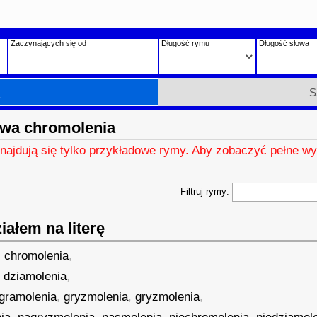
Zaczynających się od
Długość rymu
Długość słowa
h
S
wa chromolenia
znajdują się tylko przykładowe rymy. Aby zobaczyć pełne wy
Filtruj rymy:
ałem na literę
,
chromolenia
,
,
dziamolenia
,
gramolenia
,
gryzmolenia
,
gryzmolenia
,