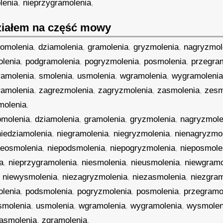
lenia
,
nieprzygramolenia
,
iałem na część mowy
romolenia
,
dziamolenia
,
gramolenia
,
gryzmolenia
,
nagryzmol
lenia
,
podgramolenia
,
pogryzmolenia
,
posmolenia
,
przegra
ramolenia
,
smolenia
,
usmolenia
,
wgramolenia
,
wygramoleni
ramolenia
,
zagrezmolenia
,
zagryzmolenia
,
zasmolenia
,
zesm
molenia
,
omolenia
,
dziamolenia
,
gramolenia
,
gryzmolenia
,
nagryzmole
niedziamolenia
,
niegramolenia
,
niegryzmolenia
,
nienagryzmo
ieosmolenia
,
niepodsmolenia
,
niepogryzmolenia
,
nieposmole
a
,
nieprzygramolenia
,
niesmolenia
,
nieusmolenia
,
niewgramo
,
niewysmolenia
,
niezagryzmolenia
,
niezasmolenia
,
niezgram
lenia
,
podsmolenia
,
pogryzmolenia
,
posmolenia
,
przegramo
smolenia
,
usmolenia
,
wgramolenia
,
wygramolenia
,
wysmolen
asmolenia
,
zgramolenia
,