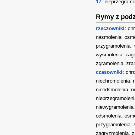
17:
nieprzegramo
Rymy z podz
rzeczowniki:
ch
nasmolenia
,
osmo
przygramolenia
,
wysmolenia
,
zag
zgramolenia
,
zra
czasowniki:
chr
niechromolenia
,
nieodsmolenia
,
n
nieprzegramoleni
niewygramolenia
odsmolenia
,
osmo
przygramolenia
,
zagryzmolenia
,
z