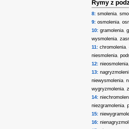
Rymy z podz
8:
smolenia
,
smo
9:
osmolenia
,
os
10:
gramolenia
,
g
wysmolenia
,
zas
11:
chromolenia
,
niesmolenia
,
pod
12:
nieosmolenia
13:
nagryzmoleni
niewysmolenia
,
n
wygryzmolenia
,
14:
niechromolen
niezgramolenia
,
15:
niewygramole
16:
nienagryzmol