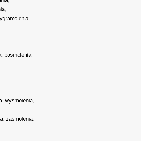
enia
,
ia
,
zygramolenia
,
a
,
a
,
posmolenia
,
a
,
wysmolenia
,
ia
,
zasmolenia
,