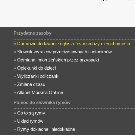
Przydatne zasoby
»
Darmowe dodawanie ogłoszeń sprzedaży nieruchomości
»
Słownik wyrazów przeciwstawnych i antonimów
»
Odmiana imion żeńskich przez przypadki
»
Opiekunki do dzieci
»
Wyliczanki odliczanki
»
Zmiana czasu
»
Alfabet Morse'a OnLine
Pomoc do słownika rymów
»
Co to są rymy
»
Układ rymów
»
Rymy dokładne i niedokładne