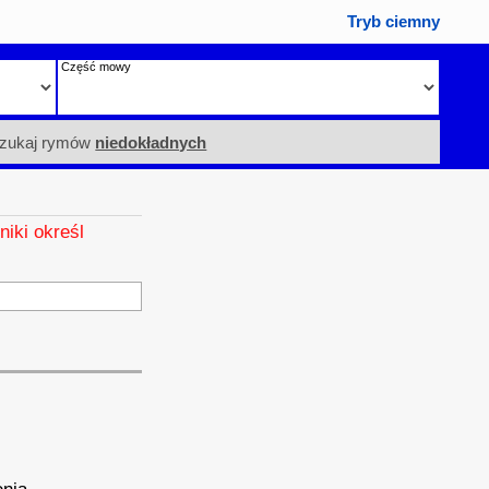
Tryb ciemny
Część mowy
zukaj rymów
niedokładnych
niki określ