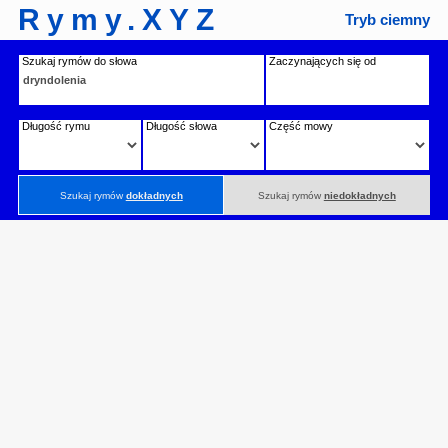
Rymy.XYZ
Tryb ciemny
Szukaj rymów do słowa
Zaczynających się od
Długość rymu
Długość słowa
Część mowy
Szukaj rymów
dokładnych
Szukaj rymów
niedokładnych