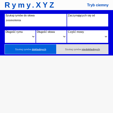
Rymy.XYZ
Tryb ciemny
Szukaj rymów do słowa
Zaczynających się od
Długość rymu
Długość słowa
Część mowy
Szukaj rymów
dokładnych
Szukaj rymów
niedokładnych