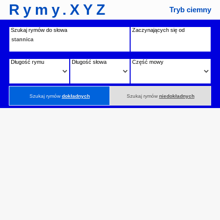
Rymy.XYZ
Tryb ciemny
Szukaj rymów do słowa
Zaczynających się od
Długość rymu
Długość słowa
Część mowy
Szukaj rymów
dokładnych
Szukaj rymów
niedokładnych