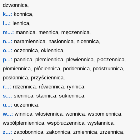
dzwonnica
,
k...:
konnica
,
l...:
lennica
,
m...:
mannica
,
mennica
,
męczennica
,
n...:
naramiennica
,
nasionnica
,
nicennica
,
o...:
oczennica
,
okiennica
,
p...:
pannica
,
plemiennica
,
plewiennica
,
płaczennica
,
płomiennica
,
płóciennica
,
poddennica
,
podstrunnica
,
posłannica
,
przyściennica
,
r...:
rdzennica
,
rówiennica
,
rynnica
,
s...:
siennica
,
stannica
,
sukiennica
,
u...:
uczennica
,
w...:
winnica
,
włosiennica
,
wonnica
,
wspomiennica
,
współplemiennica
,
współuczennica
,
wysłannica
,
z...:
zabobonnica
,
zakonnica
,
zmiennica
,
zrzennica
,