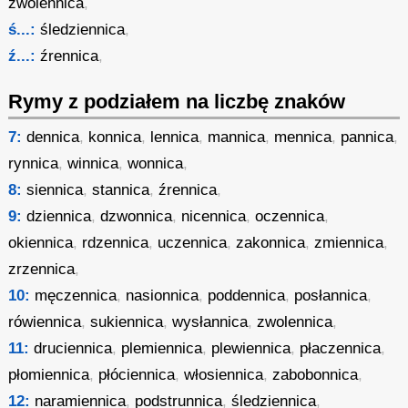
zwolennica
,
ś...:
śledziennica
,
ź...:
źrennica
,
Rymy z podziałem na liczbę znaków
7:
dennica
,
konnica
,
lennica
,
mannica
,
mennica
,
pannica
,
rynnica
,
winnica
,
wonnica
,
8:
siennica
,
stannica
,
źrennica
,
9:
dziennica
,
dzwonnica
,
nicennica
,
oczennica
,
okiennica
,
rdzennica
,
uczennica
,
zakonnica
,
zmiennica
,
zrzennica
,
10:
męczennica
,
nasionnica
,
poddennica
,
posłannica
,
rówiennica
,
sukiennica
,
wysłannica
,
zwolennica
,
11:
druciennica
,
plemiennica
,
plewiennica
,
płaczennica
,
płomiennica
,
płóciennica
,
włosiennica
,
zabobonnica
,
12:
naramiennica
,
podstrunnica
,
śledziennica
,