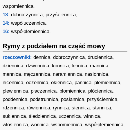
wspomiennica
,
13:
dobroczynnica
,
przyściennica
,
14:
współuczennica
,
16:
współplemiennica
,
Rymy z podziałem na część mowy
rzeczowniki:
dennica
,
dobroczynnica
,
druciennica
,
dziennica
,
dzwonnica
,
konnica
,
lennica
,
mannica
,
mennica
,
męczennica
,
naramiennica
,
nasionnica
,
nicennica
,
oczennica
,
okiennica
,
pannica
,
plemiennica
,
plewiennica
,
płaczennica
,
płomiennica
,
płóciennica
,
poddennica
,
podstrunnica
,
posłannica
,
przyściennica
,
rdzennica
,
rówiennica
,
rynnica
,
siennica
,
stannica
,
sukiennica
,
śledziennica
,
uczennica
,
winnica
,
włosiennica
,
wonnica
,
wspomiennica
,
współplemiennica
,