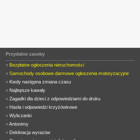
Przydatne zasoby
»
Bezpłatne ogłoszenia nieruchomości
»
Samochody osobowe darmowe ogłoszenia motoryzacyjne
»
Kiedy następna zmiana czasu
»
Najlepsze kawały
»
Zagadki dla dzieci z odpowiedziami do druku
»
Hasła i odpowiedzi krzyżówkowe
»
Wyliczanki
»
Antonimy
»
Deklinacja wyrazów