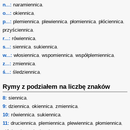
n...:
naramiennica
,
o...:
okiennica
,
p...:
plemiennica
,
plewiennica
,
płomiennica
,
płóciennica
,
przyściennica
,
r...:
rówiennica
,
s...:
siennica
,
sukiennica
,
w...:
włosiennica
,
wspomiennica
,
współplemiennica
,
z...:
zmiennica
,
ś...:
śledziennica
,
Rymy z podziałem na liczbę znaków
8:
siennica
,
9:
dziennica
,
okiennica
,
zmiennica
,
10:
rówiennica
,
sukiennica
,
11:
druciennica
,
plemiennica
,
plewiennica
,
płomiennica
,