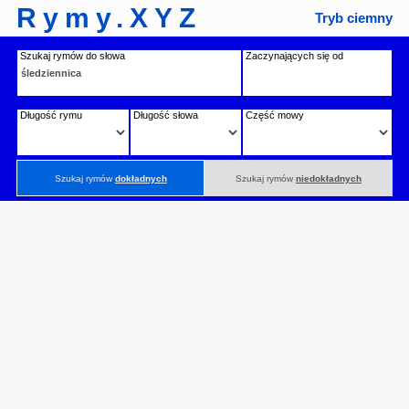
Rymy.XYZ
Tryb ciemny
Szukaj rymów do słowa
Zaczynających się od
Długość rymu
Długość słowa
Część mowy
Szukaj rymów
dokładnych
Szukaj rymów
niedokładnych