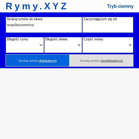
Rymy.XYZ
Tryb ciemny
Szukaj rymów do słowa
Zaczynających się od
Długość rymu
Długość słowa
Część mowy
Szukaj rymów
dokładnych
Szukaj rymów
niedokładnych