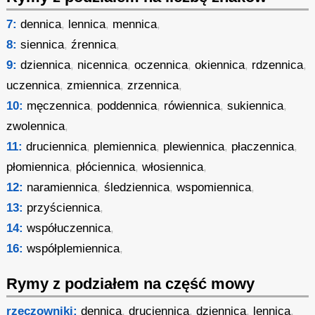
7:
dennica
,
lennica
,
mennica
,
8:
siennica
,
źrennica
,
9:
dziennica
,
nicennica
,
oczennica
,
okiennica
,
rdzennica
,
uczennica
,
zmiennica
,
zrzennica
,
10:
męczennica
,
poddennica
,
rówiennica
,
sukiennica
,
zwolennica
,
11:
druciennica
,
plemiennica
,
plewiennica
,
płaczennica
,
płomiennica
,
płóciennica
,
włosiennica
,
12:
naramiennica
,
śledziennica
,
wspomiennica
,
13:
przyściennica
,
14:
współuczennica
,
16:
współplemiennica
,
Rymy z podziałem na część mowy
rzeczowniki:
dennica
,
druciennica
,
dziennica
,
lennica
,