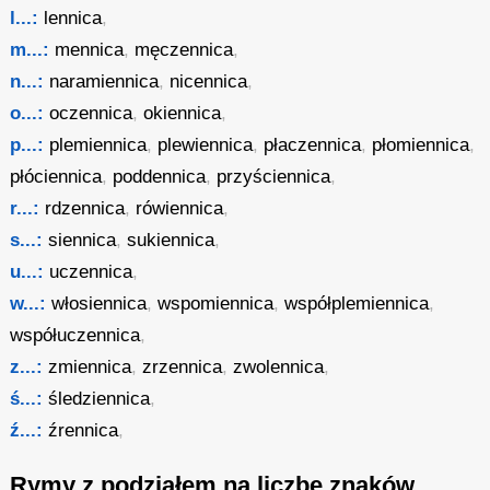
l...:
lennica
,
m...:
mennica
,
męczennica
,
n...:
naramiennica
,
nicennica
,
o...:
oczennica
,
okiennica
,
p...:
plemiennica
,
plewiennica
,
płaczennica
,
płomiennica
,
płóciennica
,
poddennica
,
przyściennica
,
r...:
rdzennica
,
rówiennica
,
s...:
siennica
,
sukiennica
,
u...:
uczennica
,
w...:
włosiennica
,
wspomiennica
,
współplemiennica
,
współuczennica
,
z...:
zmiennica
,
zrzennica
,
zwolennica
,
ś...:
śledziennica
,
ź...:
źrennica
,
Rymy z podziałem na liczbę znaków