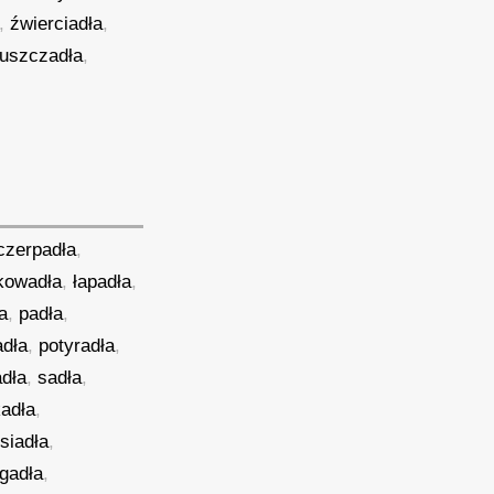
,
źwierciadła
,
uszczadła
,
czerpadła
,
kowadła
,
łapadła
,
a
,
padła
,
adła
,
potyradła
,
adła
,
sadła
,
kadła
,
siadła
,
gadła
,