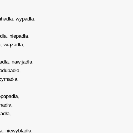
hadła
,
wypadła
,
dła
,
niepadła
,
a
,
wiązadła
,
adła
,
nawijadła
,
odupadła
,
rzymadła
,
epopadła
,
hadła
,
adła
,
ła
,
niewybladła
,