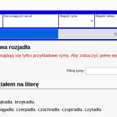
Zaczynających się od
Długość rymu
Długość słowa
h
S
wa rozjadła
znajdują się tylko przykładowe rymy. Aby zobaczyć pełne wy
Filtruj rymy:
ałem na literę
ąkadła
,
brzękadła
,
iągadła
,
czerpadła
,
czochradła
,
czupiradła
,
czytadła
,