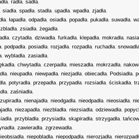
adła
,
radła
,
sadła
,
,
siadła
,
spadła
,
stadła
,
upadła
,
wpadła
,
zjadła
,
dła
,
łapadła
,
odpadła
,
osiadła
,
popadła
,
pukadła
,
suwadła
,
wa
,
zbladła
,
zsiadła
,
żegadła
,
adła
,
czytadła
,
dziwadła
,
furkadła
,
klepadła
,
mokradła
,
nasia
a
,
podpadła
,
posiadła
,
rozjadła
,
rozpadła
,
ruchadła
,
snowadł
a
,
wybladła
,
zasiadła
,
ękadła
,
chwytadła
,
czerpadła
,
mieszadła
,
mokrzadła
,
nakow
dła
,
nieupadła
,
niewpadła
,
niezjadła
,
obiecadła
,
Podsiadła
,
p
dła
,
potyradła
,
przepadła
,
przypadła
,
rozsiadła
,
ściskadła
,
t
dła
,
zaśniadła
,
zupiradła
,
nienajadła
,
nieodgadła
,
nieodpadła
,
nieosiadła
,
ni
ajadła
,
niezapadła
,
niezbladła
,
niezsiadła
,
odziewadła
,
popyc
iadła
,
przybladła
,
przysiadła
,
skąpiradła
,
strzygadła
,
tańcow
ynadła
,
zawieradła
,
zgrzewadła
,
ieobsiadła
,
niepobladła
,
niepodpadła
,
nierozjadła
,
nierozpad