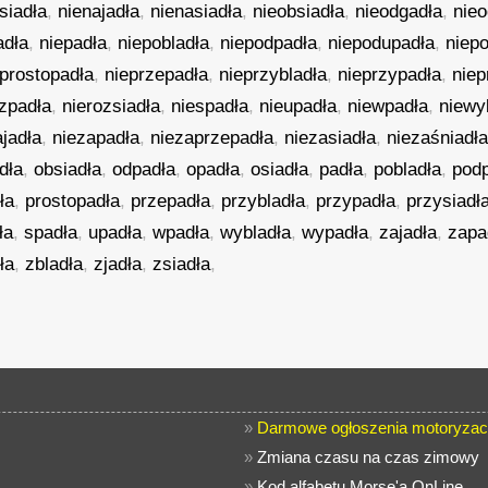
siadła
,
nienajadła
,
nienasiadła
,
nieobsiadła
,
nieodgadła
,
nie
adła
,
niepadła
,
niepobladła
,
niepodpadła
,
niepodupadła
,
niep
eprostopadła
,
nieprzepadła
,
nieprzybladła
,
nieprzypadła
,
niep
ozpadła
,
nierozsiadła
,
niespadła
,
nieupadła
,
niewpadła
,
niewy
ajadła
,
niezapadła
,
niezaprzepadła
,
niezasiadła
,
niezaśniadł
dła
,
obsiadła
,
odpadła
,
opadła
,
osiadła
,
padła
,
pobladła
,
pod
ła
,
prostopadła
,
przepadła
,
przybladła
,
przypadła
,
przysiadł
ła
,
spadła
,
upadła
,
wpadła
,
wybladła
,
wypadła
,
zajadła
,
zapa
ła
,
zbladła
,
zjadła
,
zsiadła
,
»
Darmowe ogłoszenia motoryzac
»
Zmiana czasu na czas zimowy
»
Kod alfabetu Morse'a OnLine