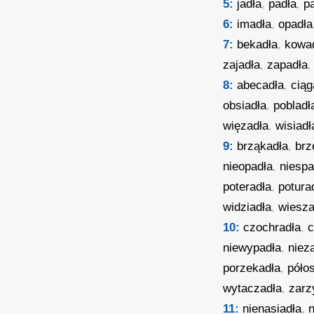
5:
jadła
,
padła
,
p
6:
imadła
,
opadła
7:
bekadła
,
kowa
zajadła
,
zapadła
8:
abecadła
,
ciąg
obsiadła
,
pobladł
więzadła
,
wisiadł
9:
brząkadła
,
brz
nieopadła
,
niespa
poteradła
,
potura
widziadła
,
wiesza
10:
czochradła
,
c
niewypadła
,
niez
porzekadła
,
półos
wytaczadła
,
zarz
11:
nienasiadła
,
n