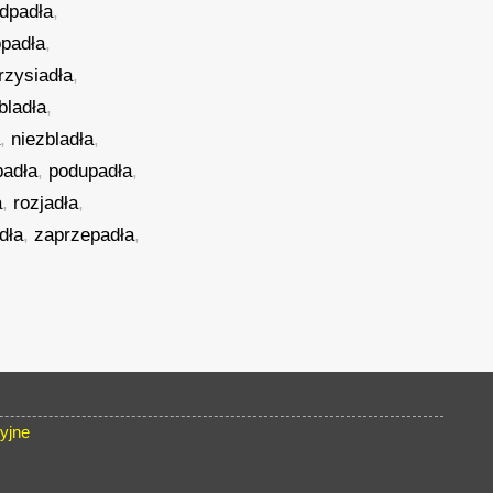
odpadła
,
opadła
,
rzysiadła
,
bladła
,
a
,
niezbladła
,
padła
,
podupadła
,
a
,
rozjadła
,
dła
,
zaprzepadła
,
yjne