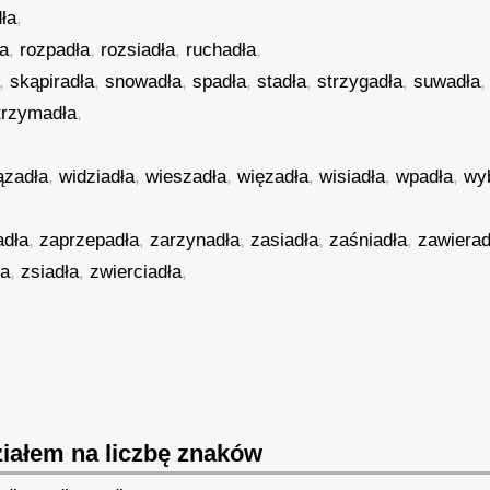
ła
,
ła
,
rozpadła
,
rozsiadła
,
ruchadła
,
,
skąpiradła
,
snowadła
,
spadła
,
stadła
,
strzygadła
,
suwadła
trzymadła
,
ązadła
,
widziadła
,
wieszadła
,
więzadła
,
wisiadła
,
wpadła
,
wy
adła
,
zaprzepadła
,
zarzynadła
,
zasiadła
,
zaśniadła
,
zawierad
ła
,
zsiadła
,
zwierciadła
,
iałem na liczbę znaków