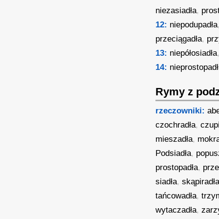
niezasiadła
,
pros
12:
niepodupadła
przeciągadła
,
pr
13:
niepółosiadła
14:
nieprostopad
Rymy z podz
rzeczowniki:
ab
czochradła
,
czup
mieszadła
,
mokra
Podsiadła
,
popus
prostopadła
,
prze
siadła
,
skąpiradł
tańcowadła
,
trzy
wytaczadła
,
zarz