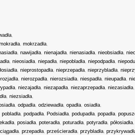
wadła
,
mokradła
,
mokrzadła
,
nasiadła
,
nawijadła
,
nienajadła
,
nienasiadła
,
nieobsiadła
,
nie
adła
,
nieosiadła
,
niepadła
,
niepobladła
,
niepodpadła
,
niepod
łosiadła
,
nieprostopadła
,
nieprzepadła
,
nieprzybladła
,
nieprz
erozjadła
,
nierozpadła
,
nierozsiadła
,
niespadła
,
nieupadła
,
ni
wypadła
,
niezajadła
,
niezapadła
,
niezaprzepadła
,
niezasiadła
dła
,
niezsiadła
,
bsiadła
,
odpadła
,
odziewadła
,
opadła
,
osiadła
,
,
pobladła
,
podpadła
,
Podsiadła
,
podupadła
,
popadła
,
popusz
ekadła
,
posiadła
,
poteradła
,
poturadła
,
potyradła
,
półosiadła
ciągadła
,
przepadła
,
prześcieradła
,
przybladła
,
przykrywadł