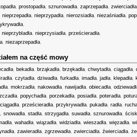
topadła
,
prostopadła
,
sznurowadła
,
zaprzepadła
,
zwierciadła
,
nieprzepadła
,
nieprzypadła
,
nierozsiadła
,
niezaśniadła
,
pop
zykrywadła
,
,
nieprzybladła
,
nieprzysiadła
,
prześcieradła
,
ła
,
niezaprzepadła
,
iałem na część mowy
ecadła
,
bekadła
,
brząkadła
,
brzękadła
,
chwytadła
,
ciągadła
,
iradła
,
czytadła
,
dziwadła
,
furkadła
,
imadła
,
jadła
,
klepadła
,
dła
,
mokrzadła
,
nakowadła
,
nawijadła
,
obiecadła
,
odziewadł
zczadła
,
popychadła
,
porzekadła
,
posiadła
,
poteradła
,
potur
ciągadła
,
prześcieradła
,
przykrywadła
,
pukadła
,
radła
,
ruch
a
,
snowadła
,
stadła
,
strzygadła
,
suwadła
,
sznurowadła
,
ścis
madła
,
wahadła
,
wiązadła
,
widziadła
,
wieszadła
,
więzadła
,
wi
ynadła
,
zawieradła
,
zgrzewadła
,
zwierciadła
,
źwierciadła
,
że