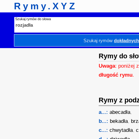
Rymy.XYZ
Szukaj rymów do słowa
Szukaj rymów
dokładnyc
Rymy do sło
Uwaga
: poniżej 
długość rymu
.
Rymy z podzi
a...:
abecadła
,
b...:
bekadła
,
brz
c...:
chwytadła
,
c