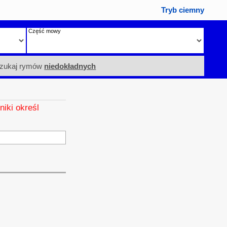
Tryb ciemny
Część mowy
zukaj rymów
niedokładnych
niki określ