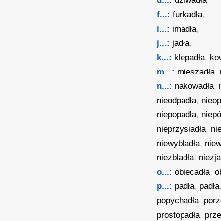
d...:
dziwadła
,
f...:
furkadła
,
i...:
imadła
,
j...:
jadła
,
k...:
klepadła
,
ko
m...:
mieszadła
,
n...:
nakowadła
,
nieodpadła
,
nieop
niepopadła
,
niepó
nieprzysiadła
,
ni
niewybladła
,
nie
niezbladła
,
niezja
o...:
obiecadła
,
o
p...:
padła
,
padła
popychadła
,
porz
prostopadła
,
prze