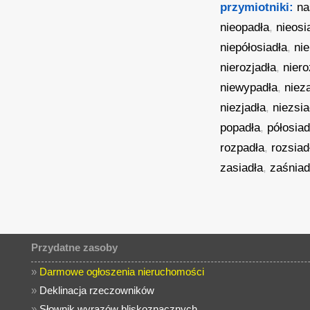
przymiotniki:
na
nieopadła
,
nieosi
niepółosiadła
,
ni
nierozjadła
,
nier
niewypadła
,
niez
niezjadła
,
niezsia
popadła
,
półosiad
rozpadła
,
rozsiad
zasiadła
,
zaśniad
Przydatne zasoby
»
Darmowe ogłoszenia nieruchomości
»
Deklinacja rzeczowników
»
Słownik wyrazów bliskoznacznych