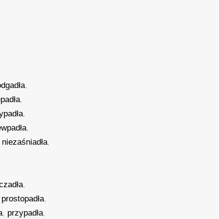
odgadła
,
upadła
,
ypadła
,
ewpadła
,
,
niezaśniadła
,
czadła
,
,
prostopadła
,
a
,
przypadła
,