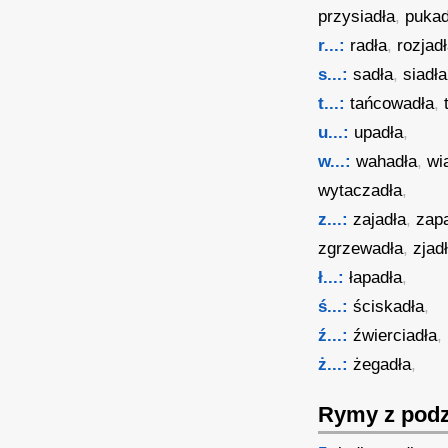
przysiadła
,
pukad
r...:
radła
,
rozjad
s...:
sadła
,
siadła
t...:
tańcowadła
,
u...:
upadła
,
w...:
wahadła
,
wi
wytaczadła
,
z...:
zajadła
,
zap
zgrzewadła
,
zjad
ł...:
łapadła
,
ś...:
ściskadła
,
ź...:
źwierciadła
,
ż...:
żegadła
,
Rymy z podz