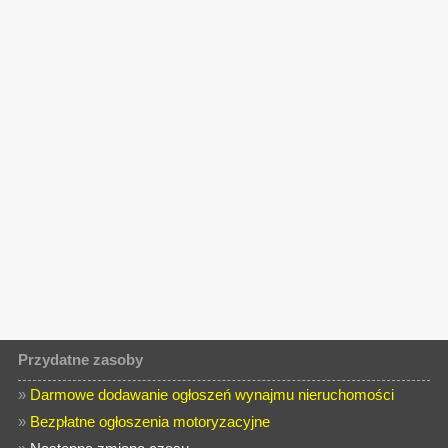
Przydatne zasoby
»
Darmowe dodawanie ogłoszeń wynajmu nieruchomości
»
Bezpłatne ogłoszenia motoryzacyjne