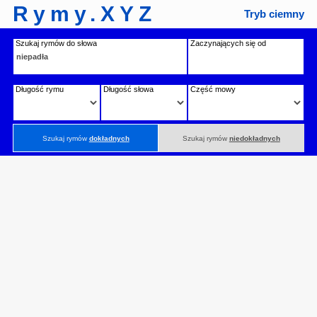
Rymy.XYZ
Tryb ciemny
Szukaj rymów do słowa
Zaczynających się od
Długość rymu
Długość słowa
Część mowy
Szukaj rymów
dokładnych
Szukaj rymów
niedokładnych