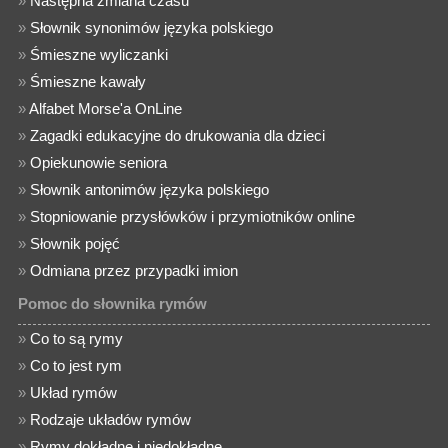
»
Następna zmiana czasu
»
Słownik synonimów języka polskiego
»
Śmieszne wyliczanki
»
Śmieszne kawały
»
Alfabet Morse'a OnLine
»
Zagadki edukacyjne do drukowania dla dzieci
»
Opiekunowie seniora
»
Słownik antonimów języka polskiego
»
Stopniowanie przysłówków i przymiotników online
»
Słownik pojęć
»
Odmiana przez przypadki imion
Pomoc do słownika rymów
»
Co to są rymy
»
Co to jest rym
»
Układ rymów
»
Rodzaje układów rymów
»
Rymy dokładne i niedokładne