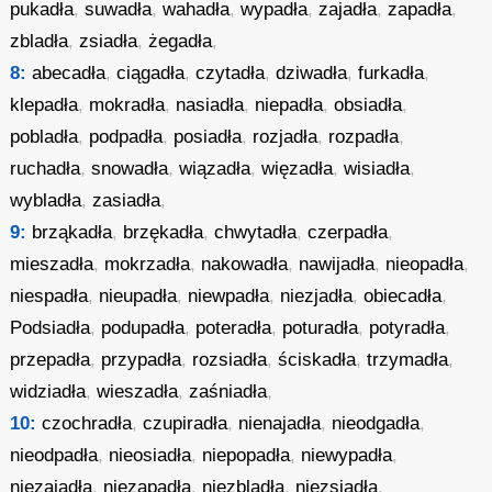
pukadła
,
suwadła
,
wahadła
,
wypadła
,
zajadła
,
zapadła
,
zbladła
,
zsiadła
,
żegadła
,
8:
abecadła
,
ciągadła
,
czytadła
,
dziwadła
,
furkadła
,
klepadła
,
mokradła
,
nasiadła
,
niepadła
,
obsiadła
,
pobladła
,
podpadła
,
posiadła
,
rozjadła
,
rozpadła
,
ruchadła
,
snowadła
,
wiązadła
,
więzadła
,
wisiadła
,
wybladła
,
zasiadła
,
9:
brząkadła
,
brzękadła
,
chwytadła
,
czerpadła
,
mieszadła
,
mokrzadła
,
nakowadła
,
nawijadła
,
nieopadła
,
niespadła
,
nieupadła
,
niewpadła
,
niezjadła
,
obiecadła
,
Podsiadła
,
podupadła
,
poteradła
,
poturadła
,
potyradła
,
przepadła
,
przypadła
,
rozsiadła
,
ściskadła
,
trzymadła
,
widziadła
,
wieszadła
,
zaśniadła
,
10:
czochradła
,
czupiradła
,
nienajadła
,
nieodgadła
,
nieodpadła
,
nieosiadła
,
niepopadła
,
niewypadła
,
niezajadła
,
niezapadła
,
niezbladła
,
niezsiadła
,