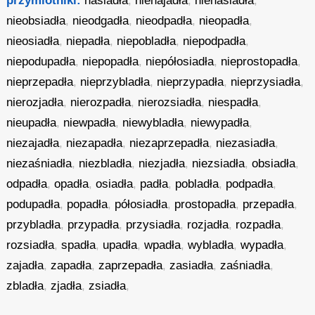
przymiotniki:
nasiadła
,
nienajadła
,
nienasiadła
,
nieobsiadła
,
nieodgadła
,
nieodpadła
,
nieopadła
,
nieosiadła
,
niepadła
,
niepobladła
,
niepodpadła
,
niepodupadła
,
niepopadła
,
niepółosiadła
,
nieprostopadła
,
nieprzepadła
,
nieprzybladła
,
nieprzypadła
,
nieprzysiadła
,
nierozjadła
,
nierozpadła
,
nierozsiadła
,
niespadła
,
nieupadła
,
niewpadła
,
niewybladła
,
niewypadła
,
niezajadła
,
niezapadła
,
niezaprzepadła
,
niezasiadła
,
niezaśniadła
,
niezbladła
,
niezjadła
,
niezsiadła
,
obsiadła
,
odpadła
,
opadła
,
osiadła
,
padła
,
pobladła
,
podpadła
,
podupadła
,
popadła
,
półosiadła
,
prostopadła
,
przepadła
,
przybladła
,
przypadła
,
przysiadła
,
rozjadła
,
rozpadła
,
rozsiadła
,
spadła
,
upadła
,
wpadła
,
wybladła
,
wypadła
,
zajadła
,
zapadła
,
zaprzepadła
,
zasiadła
,
zaśniadła
,
zbladła
,
zjadła
,
zsiadła
,