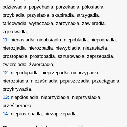
odziewadła
,
popychadła
,
porzekadła
,
półosiadła
,
przybladła
,
przysiadła
,
skąpiradła
,
strzygadła
,
tańcowadła
,
wytaczadła
,
zarzynadła
,
zawieradła
,
zgrzewadła
,
11:
nienasiadła
,
nieobsiadła
,
niepobladła
,
niepodpadła
,
nierozjadła
,
nierozpadła
,
niewybladła
,
niezasiadła
,
prostopadła
,
prostopadła
,
sznurowadła
,
zaprzepadła
,
zwierciadła
,
źwierciadła
,
12:
niepodupadła
,
nieprzepadła
,
nieprzypadła
,
nierozsiadła
,
niezaśniadła
,
popuszczadła
,
przeciągadła
,
przykrywadła
,
13:
niepółosiadła
,
nieprzybladła
,
nieprzysiadła
,
prześcieradła
,
14:
nieprostopadła
,
niezaprzepadła
,