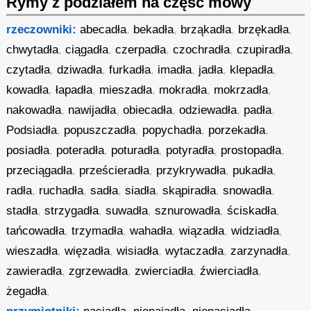
Rymy z podziałem na część mowy
rzeczowniki:
abecadła
,
bekadła
,
brząkadła
,
brzękadła
,
chwytadła
,
ciągadła
,
czerpadła
,
czochradła
,
czupiradła
,
czytadła
,
dziwadła
,
furkadła
,
imadła
,
jadła
,
klepadła
,
kowadła
,
łapadła
,
mieszadła
,
mokradła
,
mokrzadła
,
nakowadła
,
nawijadła
,
obiecadła
,
odziewadła
,
padła
,
Podsiadła
,
popuszczadła
,
popychadła
,
porzekadła
,
posiadła
,
poteradła
,
poturadła
,
potyradła
,
prostopadła
,
przeciągadła
,
prześcieradła
,
przykrywadła
,
pukadła
,
radła
,
ruchadła
,
sadła
,
siadła
,
skąpiradła
,
snowadła
,
stadła
,
strzygadła
,
suwadła
,
sznurowadła
,
ściskadła
,
tańcowadła
,
trzymadła
,
wahadła
,
wiązadła
,
widziadła
,
wieszadła
,
więzadła
,
wisiadła
,
wytaczadła
,
zarzynadła
,
zawieradła
,
zgrzewadła
,
zwierciadła
,
źwierciadła
,
żegadła
,