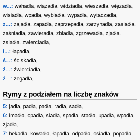
w...:
wahadła
,
wiązadła
,
widziadła
,
wieszadła
,
więzadła
,
wisiadła
,
wpadła
,
wybladła
,
wypadła
,
wytaczadła
,
z...:
zajadła
,
zapadła
,
zaprzepadła
,
zarzynadła
,
zasiadła
,
zaśniadła
,
zawieradła
,
zbladła
,
zgrzewadła
,
zjadła
,
zsiadła
,
zwierciadła
,
ł...:
łapadła
,
ś...:
ściskadła
,
ź...:
źwierciadła
,
ż...:
żegadła
,
Rymy z podziałem na liczbę znaków
5:
jadła
,
padła
,
padła
,
radła
,
sadła
,
6:
imadła
,
opadła
,
siadła
,
spadła
,
stadła
,
upadła
,
wpadła
,
zjadła
,
7:
bekadła
,
kowadła
,
łapadła
,
odpadła
,
osiadła
,
popadła
,