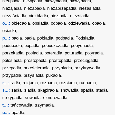
nieupadła
,
niewpadła
,
niewybladła
,
niewypadła
,
niezajadła
,
niezapadła
,
niezaprzepadła
,
niezasiadła
,
niezaśniadła
,
niezbladła
,
niezjadła
,
niezsiadła
,
o...:
obiecadła
,
obsiadła
,
odpadła
,
odziewadła
,
opadła
,
osiadła
,
p...:
padła
,
padła
,
pobladła
,
podpadła
,
Podsiadła
,
podupadła
,
popadła
,
popuszczadła
,
popychadła
,
porzekadła
,
posiadła
,
poteradła
,
poturadła
,
potyradła
,
półosiadła
,
prostopadła
,
prostopadła
,
przeciągadła
,
przepadła
,
prześcieradła
,
przybladła
,
przykrywadła
,
przypadła
,
przysiadła
,
pukadła
,
r...:
radła
,
rozjadła
,
rozpadła
,
rozsiadła
,
ruchadła
,
s...:
sadła
,
siadła
,
skąpiradła
,
snowadła
,
spadła
,
stadła
,
strzygadła
,
suwadła
,
sznurowadła
,
t...:
tańcowadła
,
trzymadła
,
u...:
upadła
,