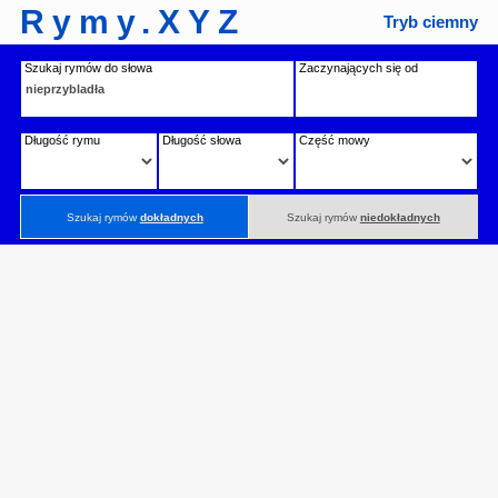
Rymy.XYZ
Tryb ciemny
Szukaj rymów do słowa
Zaczynających się od
Długość rymu
Długość słowa
Część mowy
Szukaj rymów
dokładnych
Szukaj rymów
niedokładnych