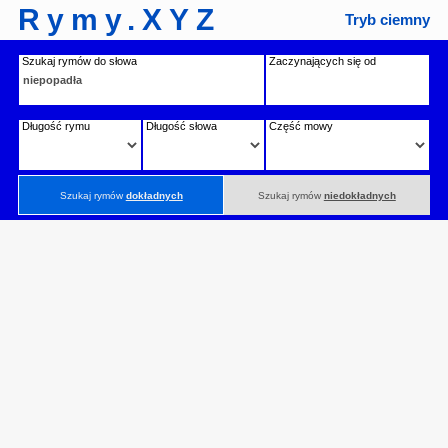
Rymy.XYZ
Tryb ciemny
Szukaj rymów do słowa
Zaczynających się od
Długość rymu
Długość słowa
Część mowy
Szukaj rymów
dokładnych
Szukaj rymów
niedokładnych