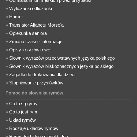
»
Odmiana imion męskich przez przypadki
»
Wyliczanki odliczanki
»
Humor
»
Translator Alfabetu Morse'a
»
Opiekunka seniora
»
Zmiana czasu - informacje
»
Opisy krzyżówkowe
»
Słownik wyrazów przeciwstawnych języka polskiego
»
Słownik wyrazów bliskoznacznych języka polskiego
»
Zagadki do drukowania dla dzieci
»
Stopniowanie przysłówków
Pomoc do słownika rymów
»
Co to są rymy
»
Co to jest rym
»
Układ rymów
»
Rodzaje układów rymów
»
Rymy dokładne i niedokładne