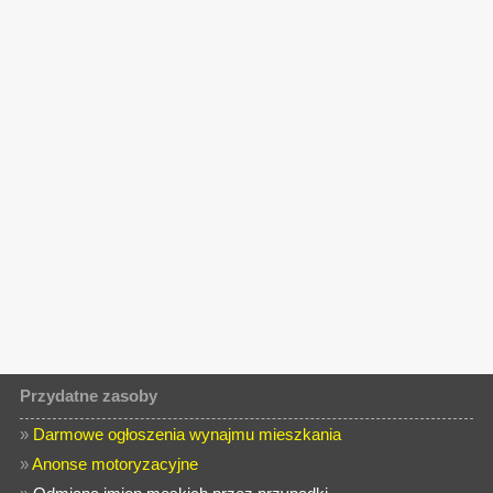
Przydatne zasoby
»
Darmowe ogłoszenia wynajmu mieszkania
»
Anonse motoryzacyjne