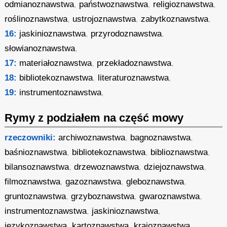
odmianoznawstwa
,
państwoznawstwa
,
religioznawstwa
,
roślinoznawstwa
,
ustrojoznawstwa
,
zabytkoznawstwa
,
16:
jaskinioznawstwa
,
przyrodoznawstwa
,
słowianoznawstwa
,
17:
materiałoznawstwa
,
przekładoznawstwa
,
18:
bibliotekoznawstwa
,
literaturoznawstwa
,
19:
instrumentoznawstwa
,
Rymy z podziałem na część mowy
rzeczowniki:
archiwoznawstwa
,
bagnoznawstwa
,
baśnioznawstwa
,
bibliotekoznawstwa
,
biblioznawstwa
,
bilansoznawstwa
,
drzewoznawstwa
,
dziejoznawstwa
,
filmoznawstwa
,
gazoznawstwa
,
gleboznawstwa
,
gruntoznawstwa
,
grzyboznawstwa
,
gwaroznawstwa
,
instrumentoznawstwa
,
jaskinioznawstwa
,
językoznawstwa
,
kartoznawstwa
,
krajoznawstwa
,