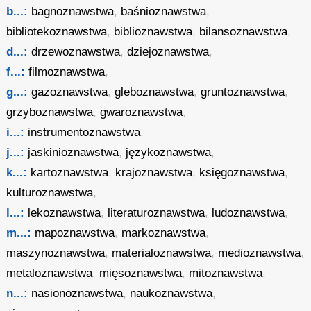
b...:
bagnoznawstwa
,
baśnioznawstwa
,
bibliotekoznawstwa
,
biblioznawstwa
,
bilansoznawstwa
,
d...:
drzewoznawstwa
,
dziejoznawstwa
,
f...:
filmoznawstwa
,
g...:
gazoznawstwa
,
gleboznawstwa
,
gruntoznawstwa
,
grzyboznawstwa
,
gwaroznawstwa
,
i...:
instrumentoznawstwa
,
j...:
jaskinioznawstwa
,
językoznawstwa
,
k...:
kartoznawstwa
,
krajoznawstwa
,
księgoznawstwa
,
kulturoznawstwa
,
l...:
lekoznawstwa
,
literaturoznawstwa
,
ludoznawstwa
,
m...:
mapoznawstwa
,
markoznawstwa
,
maszynoznawstwa
,
materiałoznawstwa
,
medioznawstwa
,
metaloznawstwa
,
mięsoznawstwa
,
mitoznawstwa
,
n...:
nasionoznawstwa
,
naukoznawstwa
,