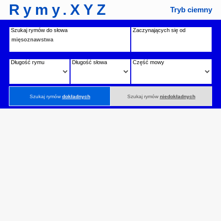
Rymy.XYZ
Tryb ciemny
Szukaj rymów do słowa
Zaczynających się od
Długość rymu
Długość słowa
Część mowy
Szukaj rymów
dokładnych
Szukaj rymów
niedokładnych