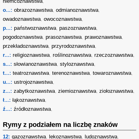
niemcoznawstwa
,
o...:
obrazoznawstwa
,
odmianoznawstwa
,
owadoznawstwa
,
owocoznawstwa
,
p...:
państwoznawstwa
,
paszoznawstwa
,
pogodoznawstwa
,
prasoznawstwa
,
prawoznawstwa
,
przekładoznawstwa
,
przyrodoznawstwa
,
r...:
religioznawstwa
,
roślinoznawstwa
,
rzeczoznawstwa
,
s...:
słowianoznawstwa
,
styloznawstwa
,
t...:
teatroznawstwa
,
terenoznawstwa
,
towaroznawstwa
,
u...:
ustrojoznawstwa
,
z...:
zabytkoznawstwa
,
ziemioznawstwa
,
ziołoznawstwa
,
ł...:
łąkoznawstwa
,
ź...:
źródłoznawstwa
,
Rymy z podziałem na liczbę znaków
12:
gazoznawstwa
,
lekoznawstwa
,
ludoznawstwa
,