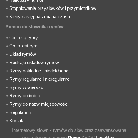
»
Stopniowanie przysłówków i przymiotników
»
Kiedy następna zmiana czasu
Pomoc do słownika rymów
»
Co to są rymy
»
Co to jest rym
»
Układ rymów
»
Rodzaje układów rymów
»
Rymy dokładne i niedokładne
»
Rymy regularne i nieregularne
»
Rymy w wierszu
»
Rymy do imion
»
Rymy do nazw miejscowości
»
Regulamin
»
Kontakt
Internetowy słownik rymów do słów oraz zaawansowana
wyszukiwarka rymów
Rymy
.XYZ ©
LocaHost