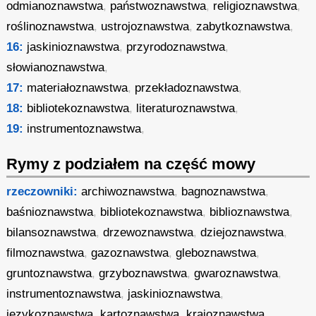
odmianoznawstwa
,
państwoznawstwa
,
religioznawstwa
,
roślinoznawstwa
,
ustrojoznawstwa
,
zabytkoznawstwa
,
16:
jaskinioznawstwa
,
przyrodoznawstwa
,
słowianoznawstwa
,
17:
materiałoznawstwa
,
przekładoznawstwa
,
18:
bibliotekoznawstwa
,
literaturoznawstwa
,
19:
instrumentoznawstwa
,
Rymy z podziałem na część mowy
rzeczowniki:
archiwoznawstwa
,
bagnoznawstwa
,
baśnioznawstwa
,
bibliotekoznawstwa
,
biblioznawstwa
,
bilansoznawstwa
,
drzewoznawstwa
,
dziejoznawstwa
,
filmoznawstwa
,
gazoznawstwa
,
gleboznawstwa
,
gruntoznawstwa
,
grzyboznawstwa
,
gwaroznawstwa
,
instrumentoznawstwa
,
jaskinioznawstwa
,
językoznawstwa
,
kartoznawstwa
,
krajoznawstwa
,