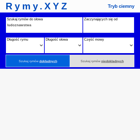
Rymy.XYZ
Tryb ciemny
Szukaj rymów do słowa
Zaczynających się od
Długość rymu
Długość słowa
Część mowy
Szukaj rymów
dokładnych
Szukaj rymów
niedokładnych