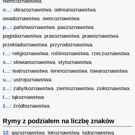
niemcoznawstwa
,
o...:
obrazoznawstwa
,
odmianoznawstwa
,
owadoznawstwa
,
owocoznawstwa
,
p...:
państwoznawstwa
,
paszoznawstwa
,
pogodoznawstwa
,
prasoznawstwa
,
prawoznawstwa
,
przekładoznawstwa
,
przyrodoznawstwa
,
r...:
religioznawstwa
,
roślinoznawstwa
,
rzeczoznawstwa
,
s...:
słowianoznawstwa
,
styloznawstwa
,
t...:
teatroznawstwa
,
terenoznawstwa
,
towaroznawstwa
,
u...:
ustrojoznawstwa
,
z...:
zabytkoznawstwa
,
ziemioznawstwa
,
ziołoznawstwa
,
ł...:
łąkoznawstwa
,
ź...:
źródłoznawstwa
,
Rymy z podziałem na liczbę znaków
12:
gazoznawstwa
,
lekoznawstwa
,
ludoznawstwa
,