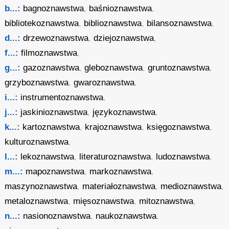
b...:
bagnoznawstwa
,
baśnioznawstwa
,
bibliotekoznawstwa
,
biblioznawstwa
,
bilansoznawstwa
,
d...:
drzewoznawstwa
,
dziejoznawstwa
,
f...:
filmoznawstwa
,
g...:
gazoznawstwa
,
gleboznawstwa
,
gruntoznawstwa
,
grzyboznawstwa
,
gwaroznawstwa
,
i...:
instrumentoznawstwa
,
j...:
jaskinioznawstwa
,
językoznawstwa
,
k...:
kartoznawstwa
,
krajoznawstwa
,
księgoznawstwa
,
kulturoznawstwa
,
l...:
lekoznawstwa
,
literaturoznawstwa
,
ludoznawstwa
,
m...:
mapoznawstwa
,
markoznawstwa
,
maszynoznawstwa
,
materiałoznawstwa
,
medioznawstwa
,
metaloznawstwa
,
mięsoznawstwa
,
mitoznawstwa
,
n...:
nasionoznawstwa
,
naukoznawstwa
,