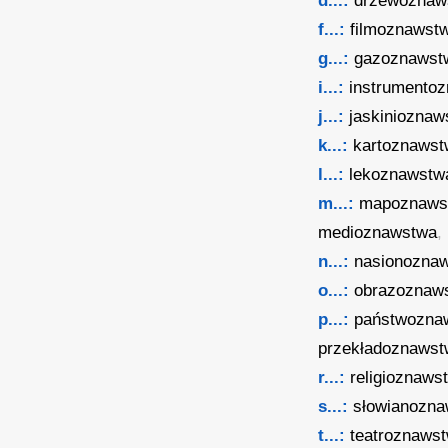
d...:
drzewoznaw
f...:
filmoznawst
g...:
gazoznawst
i...:
instrumento
j...:
jaskinioznaw
k...:
kartoznaws
l...:
lekoznawstw
m...:
mapoznaws
medioznawstwa
,
n...:
nasionozna
o...:
obrazoznaw
p...:
państwozna
przekładoznaws
r...:
religioznaws
s...:
słowianozn
t...:
teatroznaws