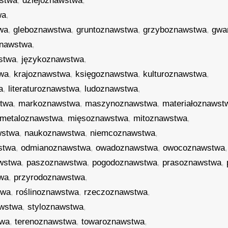
stwa
,
dziejoznawstwa
,
wa
,
wa
,
gleboznawstwa
,
gruntoznawstwa
,
grzyboznawstwa
,
gwa
znawstwa
,
stwa
,
językoznawstwa
,
twa
,
krajoznawstwa
,
księgoznawstwa
,
kulturoznawstwa
,
a
,
literaturoznawstwa
,
ludoznawstwa
,
twa
,
markoznawstwa
,
maszynoznawstwa
,
materiałoznawst
metaloznawstwa
,
mięsoznawstwa
,
mitoznawstwa
,
wstwa
,
naukoznawstwa
,
niemcoznawstwa
,
stwa
,
odmianoznawstwa
,
owadoznawstwa
,
owocoznawstwa
,
wstwa
,
paszoznawstwa
,
pogodoznawstwa
,
prasoznawstwa
,
twa
,
przyrodoznawstwa
,
twa
,
roślinoznawstwa
,
rzeczoznawstwa
,
awstwa
,
styloznawstwa
,
twa
,
terenoznawstwa
,
towaroznawstwa
,