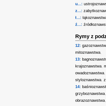
u...:
ustrojoznaw
z...:
zabytkozna
ł...:
łąkoznawstw
ź...:
źródłoznaws
Rymy z podz
12:
gazoznawst
mitoznawstwa
,
13:
bagnoznaws
krajoznawstwa
,
owadoznawstwa
styloznawstwa
,
z
14:
baśnioznaws
grzyboznawstwa
obrazoznawstwa