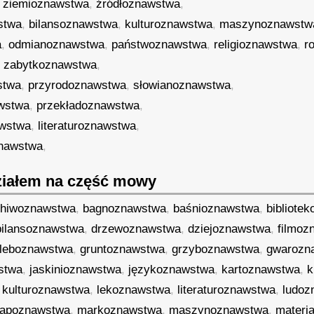
,
ziemioznawstwa
,
źródłoznawstwa
,
stwa
,
bilansoznawstwa
,
kulturoznawstwa
,
maszynoznawstw
a
,
odmianoznawstwa
,
państwoznawstwa
,
religioznawstwa
,
r
,
zabytkoznawstwa
,
stwa
,
przyrodoznawstwa
,
słowianoznawstwa
,
awstwa
,
przekładoznawstwa
,
awstwa
,
literaturoznawstwa
,
znawstwa
,
iałem na część mowy
chiwoznawstwa
,
bagnoznawstwa
,
baśnioznawstwa
,
bibliote
bilansoznawstwa
,
drzewoznawstwa
,
dziejoznawstwa
,
filmoz
leboznawstwa
,
gruntoznawstwa
,
grzyboznawstwa
,
gwarozn
stwa
,
jaskinioznawstwa
,
językoznawstwa
,
kartoznawstwa
,
k
,
kulturoznawstwa
,
lekoznawstwa
,
literaturoznawstwa
,
ludoz
apoznawstwa
,
markoznawstwa
,
maszynoznawstwa
,
materi