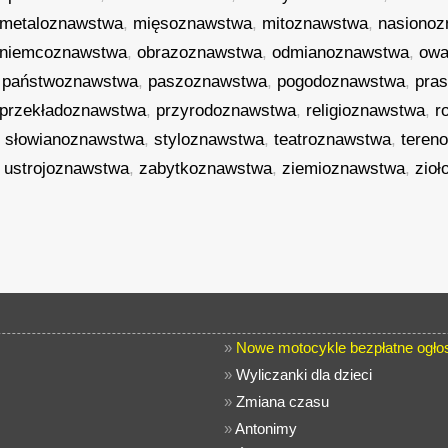
metaloznawstwa
,
mięsoznawstwa
,
mitoznawstwa
,
nasiono
niemcoznawstwa
,
obrazoznawstwa
,
odmianoznawstwa
,
owa
,
państwoznawstwa
,
paszoznawstwa
,
pogodoznawstwa
,
pra
przekładoznawstwa
,
przyrodoznawstwa
,
religioznawstwa
,
r
,
słowianoznawstwa
,
styloznawstwa
,
teatroznawstwa
,
teren
,
ustrojoznawstwa
,
zabytkoznawstwa
,
ziemioznawstwa
,
zio
»
Nowe motocykle bezpłatne ogło
»
Wyliczanki dla dzieci
»
Zmiana czasu
»
Antonimy