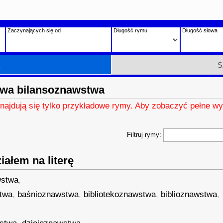
Zaczynających się od
Długość rymu
Długość słowa
h
S
wa bilansoznawstwa
znajdują się tylko przykładowe rymy. Aby zobaczyć pełne wy
Filtruj rymy:
ałem na literę
wstwa
,
twa
,
baśnioznawstwa
,
bibliotekoznawstwa
,
biblioznawstwa
,
,