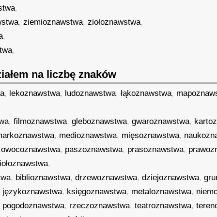
stwa
,
wstwa
,
ziemioznawstwa
,
ziołoznawstwa
,
a
,
twa
,
iałem na liczbę znaków
wa
,
lekoznawstwa
,
ludoznawstwa
,
łąkoznawstwa
,
mapoznaw
twa
,
filmoznawstwa
,
gleboznawstwa
,
gwaroznawstwa
,
karto
markoznawstwa
,
medioznawstwa
,
mięsoznawstwa
,
naukozn
,
owocoznawstwa
,
paszoznawstwa
,
prasoznawstwa
,
prawoz
iołoznawstwa
,
twa
,
biblioznawstwa
,
drzewoznawstwa
,
dziejoznawstwa
,
gru
,
językoznawstwa
,
księgoznawstwa
,
metaloznawstwa
,
niem
,
pogodoznawstwa
,
rzeczoznawstwa
,
teatroznawstwa
,
tere