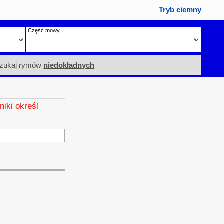
Tryb ciemny
Część mowy
zukaj rymów
niedokładnych
niki określ