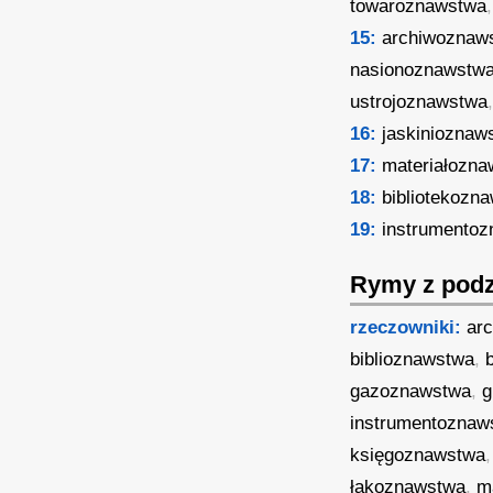
towaroznawstwa
15:
archiwoznaw
nasionoznawstw
ustrojoznawstwa
16:
jaskinioznaw
17:
materiałozn
18:
bibliotekozn
19:
instrumento
Rymy z podz
rzeczowniki:
ar
biblioznawstwa
,
gazoznawstwa
,
g
instrumentoznaw
księgoznawstwa
łąkoznawstwa
,
m