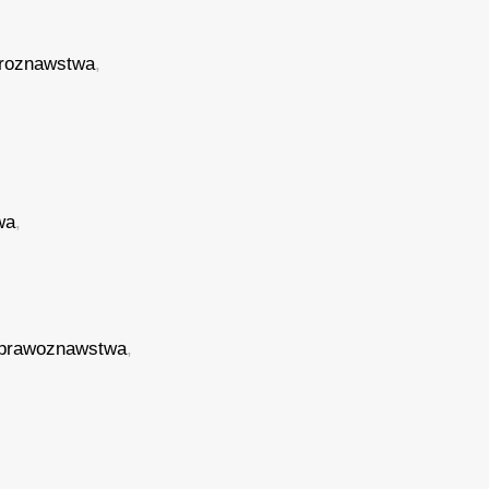
roznawstwa
,
wa
,
prawoznawstwa
,