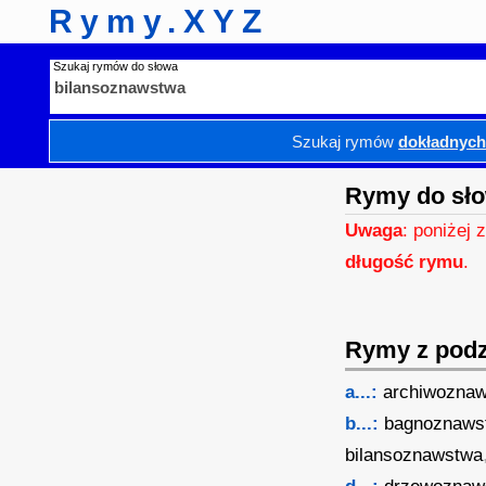
Rymy.XYZ
Szukaj rymów do słowa
Szukaj rymów
dokładnyc
Rymy do sło
Uwaga
: poniżej 
długość rymu
.
Rymy z podzi
a...:
archiwozna
b...:
bagnoznaws
bilansoznawstwa