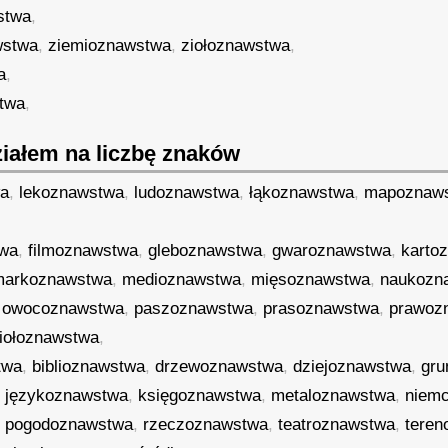
stwa
,
wstwa
,
ziemioznawstwa
,
ziołoznawstwa
,
a
,
twa
,
iałem na liczbę znaków
wa
,
lekoznawstwa
,
ludoznawstwa
,
łąkoznawstwa
,
mapoznaw
twa
,
filmoznawstwa
,
gleboznawstwa
,
gwaroznawstwa
,
karto
markoznawstwa
,
medioznawstwa
,
mięsoznawstwa
,
naukozn
,
owocoznawstwa
,
paszoznawstwa
,
prasoznawstwa
,
prawoz
iołoznawstwa
,
twa
,
biblioznawstwa
,
drzewoznawstwa
,
dziejoznawstwa
,
gru
,
językoznawstwa
,
księgoznawstwa
,
metaloznawstwa
,
niem
,
pogodoznawstwa
,
rzeczoznawstwa
,
teatroznawstwa
,
tere