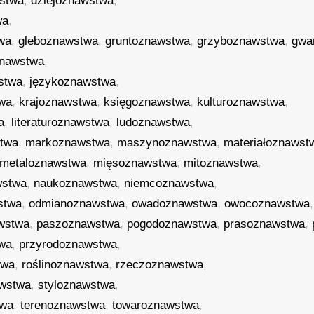
stwa
,
dziejoznawstwa
,
wa
,
wa
,
gleboznawstwa
,
gruntoznawstwa
,
grzyboznawstwa
,
gwa
znawstwa
,
stwa
,
językoznawstwa
,
twa
,
krajoznawstwa
,
księgoznawstwa
,
kulturoznawstwa
,
a
,
literaturoznawstwa
,
ludoznawstwa
,
twa
,
markoznawstwa
,
maszynoznawstwa
,
materiałoznawst
metaloznawstwa
,
mięsoznawstwa
,
mitoznawstwa
,
wstwa
,
naukoznawstwa
,
niemcoznawstwa
,
stwa
,
odmianoznawstwa
,
owadoznawstwa
,
owocoznawstwa
,
wstwa
,
paszoznawstwa
,
pogodoznawstwa
,
prasoznawstwa
,
twa
,
przyrodoznawstwa
,
twa
,
roślinoznawstwa
,
rzeczoznawstwa
,
awstwa
,
styloznawstwa
,
twa
,
terenoznawstwa
,
towaroznawstwa
,