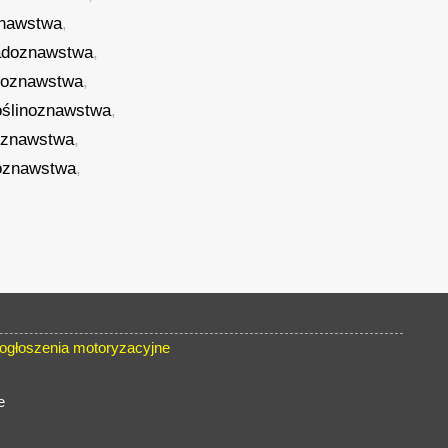
znawstwa
,
doznawstwa
,
soznawstwa
,
oślinoznawstwa
,
oznawstwa
,
łoznawstwa
,
głoszenia motoryzacyjne
e