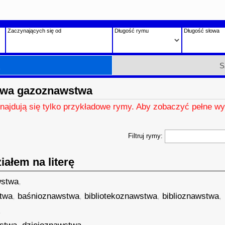
Zaczynających się od
Długość rymu
Długość słowa
h
S
owa gazoznawstwa
znajdują się tylko przykładowe rymy. Aby zobaczyć pełne wy
Filtruj rymy:
ałem na literę
wstwa
,
twa
,
baśnioznawstwa
,
bibliotekoznawstwa
,
biblioznawstwa
,
,