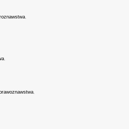
roznawstwa
,
wa
,
prawoznawstwa
,