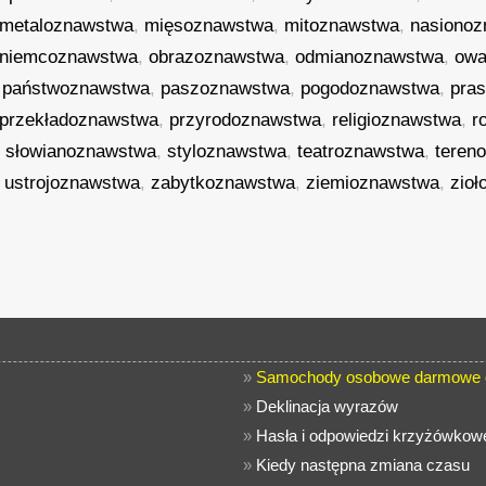
metaloznawstwa
,
mięsoznawstwa
,
mitoznawstwa
,
nasiono
niemcoznawstwa
,
obrazoznawstwa
,
odmianoznawstwa
,
owa
,
państwoznawstwa
,
paszoznawstwa
,
pogodoznawstwa
,
pra
przekładoznawstwa
,
przyrodoznawstwa
,
religioznawstwa
,
r
,
słowianoznawstwa
,
styloznawstwa
,
teatroznawstwa
,
teren
,
ustrojoznawstwa
,
zabytkoznawstwa
,
ziemioznawstwa
,
zio
»
Samochody osobowe darmowe o
»
Deklinacja wyrazów
»
Hasła i odpowiedzi krzyżówkow
»
Kiedy następna zmiana czasu