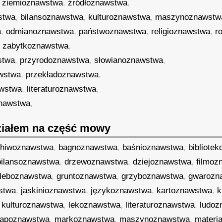
,
ziemioznawstwa
,
źródłoznawstwa
,
stwa
,
bilansoznawstwa
,
kulturoznawstwa
,
maszynoznawstw
a
,
odmianoznawstwa
,
państwoznawstwa
,
religioznawstwa
,
r
,
zabytkoznawstwa
,
stwa
,
przyrodoznawstwa
,
słowianoznawstwa
,
awstwa
,
przekładoznawstwa
,
awstwa
,
literaturoznawstwa
,
znawstwa
,
iałem na część mowy
chiwoznawstwa
,
bagnoznawstwa
,
baśnioznawstwa
,
bibliote
bilansoznawstwa
,
drzewoznawstwa
,
dziejoznawstwa
,
filmoz
leboznawstwa
,
gruntoznawstwa
,
grzyboznawstwa
,
gwarozn
stwa
,
jaskinioznawstwa
,
językoznawstwa
,
kartoznawstwa
,
k
,
kulturoznawstwa
,
lekoznawstwa
,
literaturoznawstwa
,
ludoz
apoznawstwa
,
markoznawstwa
,
maszynoznawstwa
,
materi