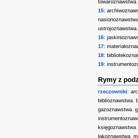
towaroznawstwa
15:
archiwoznaw
nasionoznawstw
ustrojoznawstwa
16:
jaskinioznaw
17:
materiałozn
18:
bibliotekozn
19:
instrumento
Rymy z podz
rzeczowniki:
ar
biblioznawstwa
,
gazoznawstwa
,
g
instrumentoznaw
księgoznawstwa
łąkoznawstwa
,
m