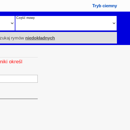
Tryb ciemny
Część mowy
zukaj rymów
niedokładnych
niki określ