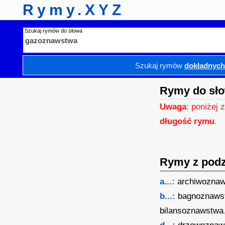
Rymy.XYZ
Szukaj rymów do słowa
Szukaj rymów
dokładnyc
Rymy do sł
Uwaga
: poniżej 
długość rymu
.
Rymy z podzi
a...:
archiwozna
b...:
bagnoznaws
bilansoznawstwa