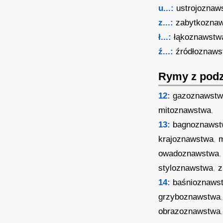
u...:
ustrojoznaw
z...:
zabytkozna
ł...:
łąkoznawstw
ź...:
źródłoznaws
Rymy z podz
12:
gazoznawst
mitoznawstwa
,
13:
bagnoznaws
krajoznawstwa
,
owadoznawstwa
styloznawstwa
,
z
14:
baśnioznaws
grzyboznawstwa
obrazoznawstwa