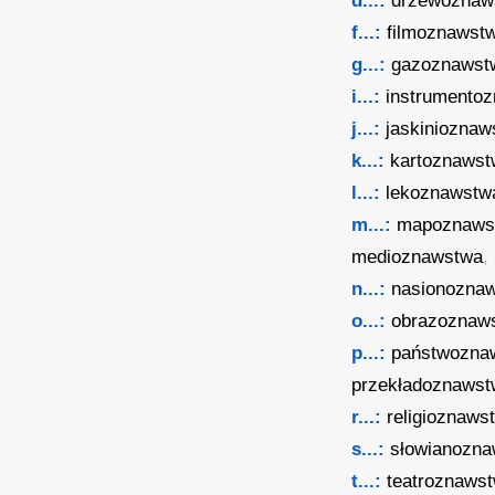
d...:
drzewoznaw
f...:
filmoznawst
g...:
gazoznawst
i...:
instrumento
j...:
jaskinioznaw
k...:
kartoznaws
l...:
lekoznawstw
m...:
mapoznaws
medioznawstwa
,
n...:
nasionozna
o...:
obrazoznaw
p...:
państwozna
przekładoznaws
r...:
religioznaws
s...:
słowianozn
t...:
teatroznaws