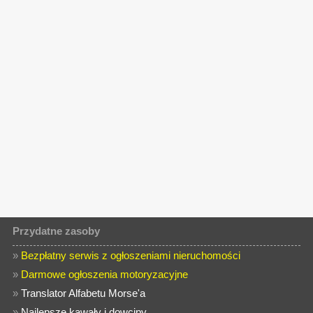
Przydatne zasoby
»
Bezpłatny serwis z ogłoszeniami nieruchomości
»
Darmowe ogłoszenia motoryzacyjne
»
Translator Alfabetu Morse'a
»
Najlepsze kawały i dowcipy