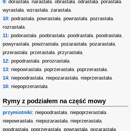
9:
dorastała
,
narastała
,
obrastała
,
odrastała
,
porastała
,
wyrastała
,
wzrastała
,
zarastała
,
10:
podrastała
,
powrastała
,
powrastała
,
pozrastała
,
rozrastała
,
11:
podorastała
,
poobrastała
,
poodrastała
,
poodrastała
,
powyrastała
,
powzrastała
,
pozarastała
,
pozarastała
,
przerastała
,
przerastała
,
przyrastała
,
12:
popodrastała
,
porozrastała
,
13:
niepowrastała
,
poprzerastała
,
poprzerastała
,
14:
niepoodrastała
,
niepozarastała
,
nieprzerastała
,
16:
niepoprzerastała
,
Rymy z podziałem na część mowy
przymiotniki:
niepoodrastała
,
niepoprzerastała
,
niepowrastała
,
niepozarastała
,
nieprzerastała
,
poodrastała
,
poprzerastała
,
powrastała
,
pozarastała
,