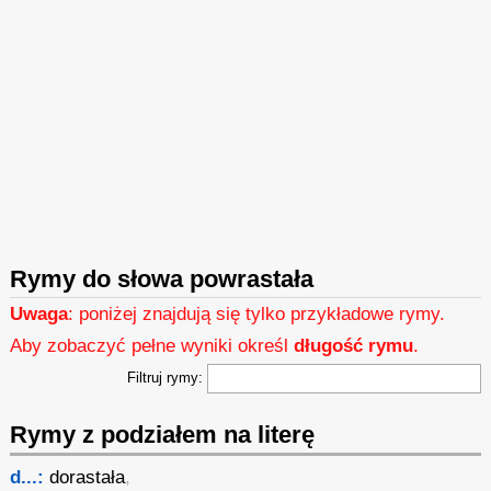
Rymy do słowa powrastała
Uwaga
: poniżej znajdują się tylko przykładowe rymy.
Aby zobaczyć pełne wyniki określ
długość rymu
.
Filtruj rymy:
Rymy z podziałem na literę
d...:
dorastała
,