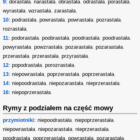
9:
dorastała
,
narastała
,
obrastała
,
odrastała
,
porastała
,
wyrastała
,
wzrastała
,
zarastała
,
10:
podrastała
,
powrastała
,
powrastała
,
pozrastała
,
rozrastała
,
11:
podorastała
,
poobrastała
,
poodrastała
,
poodrastała
,
powyrastała
,
powzrastała
,
pozarastała
,
pozarastała
,
przerastała
,
przerastała
,
przyrastała
,
12:
popodrastała
,
porozrastała
,
13:
niepowrastała
,
poprzerastała
,
poprzerastała
,
14:
niepoodrastała
,
niepozarastała
,
nieprzerastała
,
16:
niepoprzerastała
,
Rymy z podziałem na część mowy
przymiotniki:
niepoodrastała
,
niepoprzerastała
,
niepowrastała
,
niepozarastała
,
nieprzerastała
,
poodrastała
,
poprzerastała
,
powrastała
,
pozarastała
,