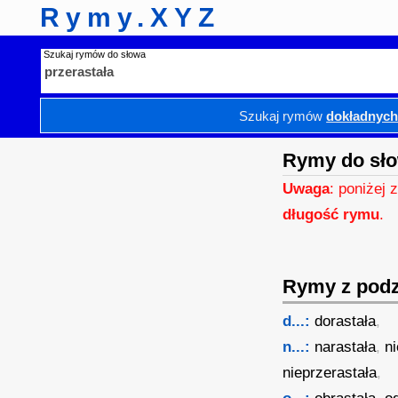
Rymy.XYZ
Szukaj rymów do słowa
Szukaj rymów
dokładnyc
Rymy do sło
Uwaga
: poniżej 
długość rymu
.
Rymy z podzi
d...:
dorastała
,
n...:
narastała
,
n
nieprzerastała
,