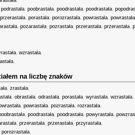
drastała
,
,
podrastała
,
poobrastała
,
poodrastała
,
poodrastała
,
popodras
przerastała
,
porastała
,
porozrastała
,
powrastała
,
powrastał
arastała
,
pozarastała
,
pozrastała
,
przerastała
,
przerastała
,
p
rastała
,
wzrastała
,
astała
,
iałem na liczbę znaków
ała
,
zrastała
,
stała
,
obrastała
,
odrastała
,
porastała
,
wyrastała
,
wzrastała
owrastała
,
powrastała
,
pozrastała
,
rozrastała
,
poobrastała
,
poodrastała
,
poodrastała
,
powyrastała
,
powzras
rastała
,
przerastała
,
przerastała
,
przyrastała
,
,
porozrastała
,