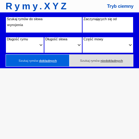
Rymy.XYZ
Tryb ciemny
Szukaj rymów do słowa
Zaczynających się od
Długość rymu
Długość słowa
Część mowy
Szukaj rymów
dokładnych
Szukaj rymów
niedokładnych