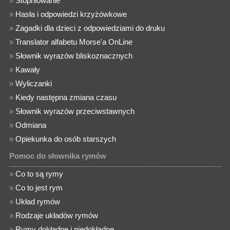
»
Stopniowanie
»
Hasła i odpowiedzi krzyżówkowe
»
Zagadki dla dzieci z odpowiedziami do druku
»
Translator alfabetu Morse'a OnLine
»
Słownik wyrazów bliskoznacznych
»
Kawały
»
Wyliczanki
»
Kiedy następna zmiana czasu
»
Słownik wyrazów przeciwstawnych
»
Odmiana
»
Opiekunka do osób starszych
Pomoc do słownika rymów
»
Co to są rymy
»
Co to jest rym
»
Układ rymów
»
Rodzaje układów rymów
»
Rymy dokładne i niedokładne