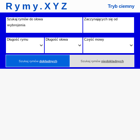
Rymy.XYZ
Tryb ciemny
Szukaj rymów do słowa
Zaczynających się od
Długość rymu
Długość słowa
Część mowy
Szukaj rymów
dokładnych
Szukaj rymów
niedokładnych