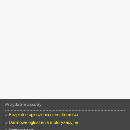
Przydatne zasoby
»
Bezpłatne ogłoszenia nieruchomości
»
Darmowe ogłoszenia motoryzacyjne