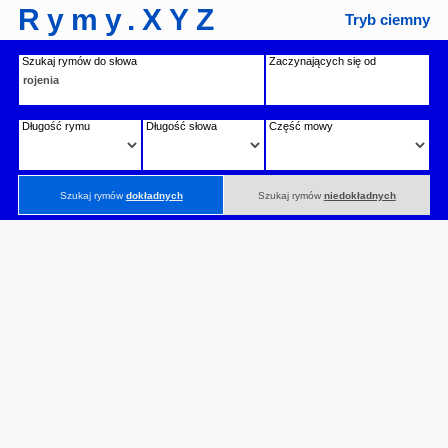
Rymy.XYZ
Tryb ciemny
Szukaj rymów do słowa
Zaczynających się od
Długość rymu
Długość słowa
Część mowy
Szukaj rymów
dokładnych
Szukaj rymów
niedokładnych