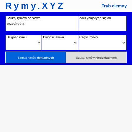
Rymy.XYZ
Tryb ciemny
Szukaj rymów do słowa
Zaczynających się od
Długość rymu
Długość słowa
Część mowy
Szukaj rymów
dokładnych
Szukaj rymów
niedokładnych