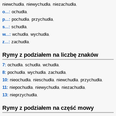
niewchudła
,
niewychudła
,
niezachudła
,
o...:
ochudła
,
p...:
pochudła
,
przychudła
,
s...:
schudła
,
w...:
wchudła
,
wychudła
,
z...:
zachudła
,
Rymy z podziałem na liczbę znaków
7:
ochudła
,
schudła
,
wchudła
,
8:
pochudła
,
wychudła
,
zachudła
,
10:
nieochudła
,
nieschudła
,
niewchudła
,
przychudła
,
11:
niepochudła
,
niewychudła
,
niezachudła
,
13:
nieprzychudła
,
Rymy z podziałem na część mowy