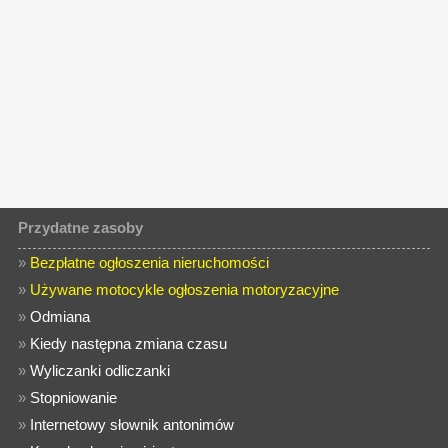
Przydatne zasoby
»
Bezpłatne ogłoszenia nieruchomości
»
Używane motocykle ogłoszenia motoryzacyjne
»
Odmiana
»
Kiedy następna zmiana czasu
»
Wyliczanki odliczanki
»
Stopniowanie
»
Internetowy słownik antonimów