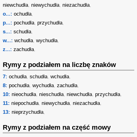
niewchudła
,
niewychudła
,
niezachudła
,
o...:
ochudła
,
p...:
pochudła
,
przychudła
,
s...:
schudła
,
w...:
wchudła
,
wychudła
,
z...:
zachudła
,
Rymy z podziałem na liczbę znaków
7:
ochudła
,
schudła
,
wchudła
,
8:
pochudła
,
wychudła
,
zachudła
,
10:
nieochudła
,
nieschudła
,
niewchudła
,
przychudła
,
11:
niepochudła
,
niewychudła
,
niezachudła
,
13:
nieprzychudła
,
Rymy z podziałem na część mowy