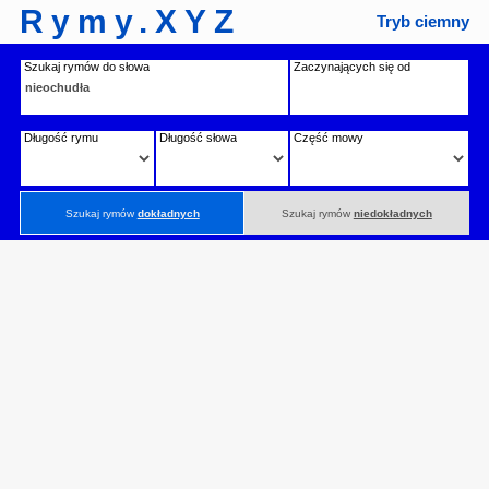
Rymy.XYZ
Tryb ciemny
Szukaj rymów do słowa
Zaczynających się od
Długość rymu
Długość słowa
Część mowy
Szukaj rymów
dokładnych
Szukaj rymów
niedokładnych