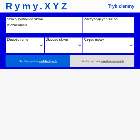
Rymy.XYZ
Tryb ciemny
Szukaj rymów do słowa
Zaczynających się od
Długość rymu
Długość słowa
Część mowy
Szukaj rymów
dokładnych
Szukaj rymów
niedokładnych