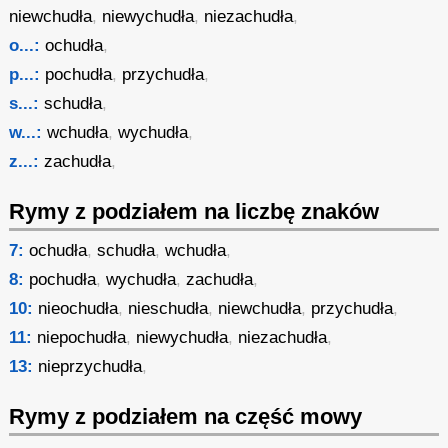
niewchudła
,
niewychudła
,
niezachudła
,
o...:
ochudła
,
p...:
pochudła
,
przychudła
,
s...:
schudła
,
w...:
wchudła
,
wychudła
,
z...:
zachudła
,
Rymy z podziałem na liczbę znaków
7:
ochudła
,
schudła
,
wchudła
,
8:
pochudła
,
wychudła
,
zachudła
,
10:
nieochudła
,
nieschudła
,
niewchudła
,
przychudła
,
11:
niepochudła
,
niewychudła
,
niezachudła
,
13:
nieprzychudła
,
Rymy z podziałem na część mowy