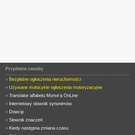
Przydatne zasoby
»
Bezpłatne ogłoszenia nieruchomości
»
Używane motocykle ogłoszenia motoryzacyjne
»
Translator alfabetu Morse'a OnLine
»
Internetowy słownik synonimów
»
Dowcip
»
Słownik znaczeń
»
Kiedy następna zmiana czasu