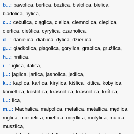
b...:
bawolica
,
berlica
,
bezlica
,
białolica
,
bielica
,
bladolica
,
bylica
,
c...:
cebulica
,
ciąglica
,
cielica
,
ciemnolica
,
cieplica
,
cierlica
,
cieślica
,
cyrylica
,
czarnolica
,
d...:
danielica
,
diablica
,
dylica
,
dzierlica
,
g...:
gładkolica
,
głagolica
,
gorylica
,
grablica
,
gruźlica
,
h...:
hnilica
,
i...:
iglica
,
italica
,
j...:
jaglica
,
jarlica
,
jasnolica
,
jedlica
,
k...:
kaplica
,
karlica
,
kirylica
,
kiślica
,
kitlica
,
kobylica
,
konietlica
,
kostolica
,
krasnolica
,
krasnolica
,
królica
,
l...:
lica
,
m...:
Machalica
,
małpolica
,
metalica
,
metallica
,
mędlica
,
mglica
,
miecielica
,
mietlica
,
międlica
,
motylica
,
mulica
,
muszlica
,