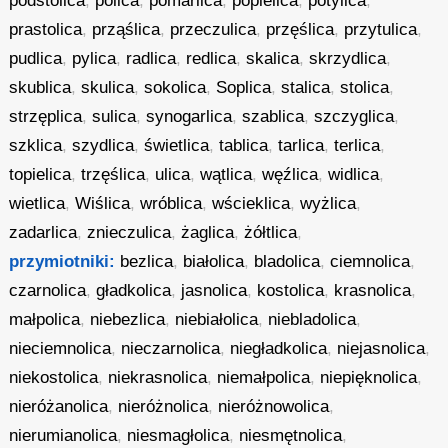
podstolica
,
polica
,
pomarlica
,
popielica
,
potylica
,
prastolica
,
prząślica
,
przeczulica
,
przęślica
,
przytulica
,
pudlica
,
pylica
,
radlica
,
redlica
,
skalica
,
skrzydlica
,
skublica
,
skulica
,
sokolica
,
Soplica
,
stalica
,
stolica
,
strzęplica
,
sulica
,
synogarlica
,
szablica
,
szczyglica
,
szklica
,
szydlica
,
świetlica
,
tablica
,
tarlica
,
terlica
,
topielica
,
trzęślica
,
ulica
,
wątlica
,
węźlica
,
widlica
,
wietlica
,
Wiślica
,
wróblica
,
wścieklica
,
wyżlica
,
zadarlica
,
znieczulica
,
żaglica
,
żółtlica
,
przymiotniki:
bezlica
,
białolica
,
bladolica
,
ciemnolica
,
czarnolica
,
gładkolica
,
jasnolica
,
kostolica
,
krasnolica
,
małpolica
,
niebezlica
,
niebiałolica
,
niebladolica
,
nieciemnolica
,
nieczarnolica
,
niegładkolica
,
niejasnolica
,
niekostolica
,
niekrasnolica
,
niemałpolica
,
niepięknolica
,
nieróżanolica
,
nieróżnolica
,
nieróżnowolica
,
nierumianolica
,
niesmagłolica
,
niesmętnolica
,