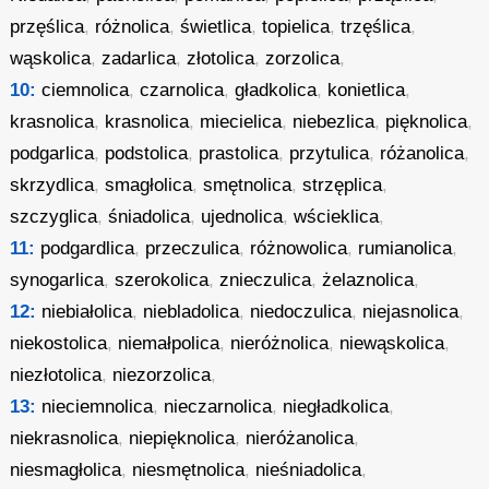
przęślica
,
różnolica
,
świetlica
,
topielica
,
trzęślica
,
wąskolica
,
zadarlica
,
złotolica
,
zorzolica
,
10:
ciemnolica
,
czarnolica
,
gładkolica
,
konietlica
,
krasnolica
,
krasnolica
,
miecielica
,
niebezlica
,
pięknolica
,
podgarlica
,
podstolica
,
prastolica
,
przytulica
,
różanolica
,
skrzydlica
,
smagłolica
,
smętnolica
,
strzęplica
,
szczyglica
,
śniadolica
,
ujednolica
,
wścieklica
,
11:
podgardlica
,
przeczulica
,
różnowolica
,
rumianolica
,
synogarlica
,
szerokolica
,
znieczulica
,
żelaznolica
,
12:
niebiałolica
,
niebladolica
,
niedoczulica
,
niejasnolica
,
niekostolica
,
niemałpolica
,
nieróżnolica
,
niewąskolica
,
niezłotolica
,
niezorzolica
,
13:
nieciemnolica
,
nieczarnolica
,
niegładkolica
,
niekrasnolica
,
niepięknolica
,
nieróżanolica
,
niesmagłolica
,
niesmętnolica
,
nieśniadolica
,