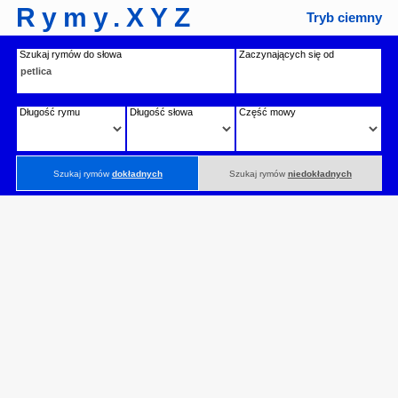
Rymy.XYZ
Tryb ciemny
Szukaj rymów do słowa
Zaczynających się od
Długość rymu
Długość słowa
Część mowy
Szukaj rymów
dokładnych
Szukaj rymów
niedokładnych