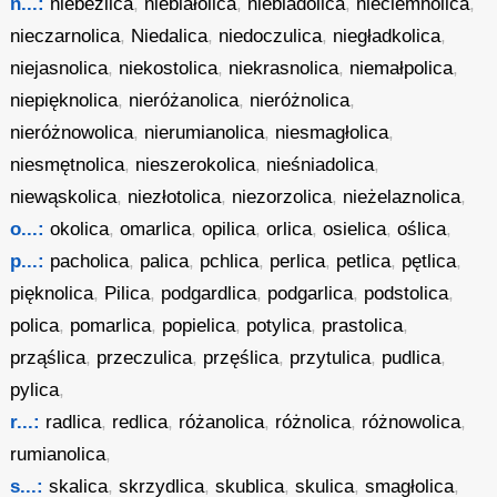
n...:
niebezlica
,
niebiałolica
,
niebladolica
,
nieciemnolica
,
nieczarnolica
,
Niedalica
,
niedoczulica
,
niegładkolica
,
niejasnolica
,
niekostolica
,
niekrasnolica
,
niemałpolica
,
niepięknolica
,
nieróżanolica
,
nieróżnolica
,
nieróżnowolica
,
nierumianolica
,
niesmagłolica
,
niesmętnolica
,
nieszerokolica
,
nieśniadolica
,
niewąskolica
,
niezłotolica
,
niezorzolica
,
nieżelaznolica
,
o...:
okolica
,
omarlica
,
opilica
,
orlica
,
osielica
,
oślica
,
p...:
pacholica
,
palica
,
pchlica
,
perlica
,
petlica
,
pętlica
,
pięknolica
,
Pilica
,
podgardlica
,
podgarlica
,
podstolica
,
polica
,
pomarlica
,
popielica
,
potylica
,
prastolica
,
prząślica
,
przeczulica
,
przęślica
,
przytulica
,
pudlica
,
pylica
,
r...:
radlica
,
redlica
,
różanolica
,
różnolica
,
różnowolica
,
rumianolica
,
s...:
skalica
,
skrzydlica
,
skublica
,
skulica
,
smagłolica
,