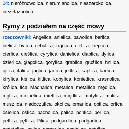
14:
nieróżnowolica
,
nierumianolica
,
nieszerokolica
,
nieżelaznolica
,
Rymy z podziałem na część mowy
rzeczowniki:
Angelica
,
anielica
,
bawolica
,
berlica
,
bielica
,
bylica
,
cebulica
,
ciąglica
,
cielica
,
cieplica
,
cierlica
,
cieślica
,
cyrylica
,
danielica
,
diablica
,
dylica
,
dzierlica
,
głagolica
,
gorylica
,
grablica
,
gruźlica
,
hnilica
,
iglica
,
italica
,
jaglica
,
jarlica
,
jedlica
,
kaplica
,
karlica
,
kirylica
,
kiślica
,
kitlica
,
kobylica
,
konietlica
,
krasnolica
,
królica
,
lica
,
Machalica
,
metalica
,
metallica
,
mędlica
,
mglica
,
miecielica
,
mietlica
,
międlica
,
motylica
,
mulica
,
muszlica
,
niedoczulica
,
okolica
,
omarlica
,
opilica
,
orlica
,
osielica
,
oślica
,
pacholica
,
palica
,
pchlica
,
perlica
,
petlica
,
pętlica
,
Pilica
,
podgardlica
,
podgarlica
,