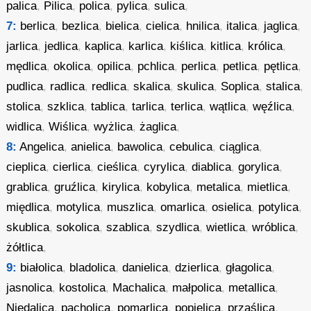
palica
,
Pilica
,
polica
,
pylica
,
sulica
,
7:
berlica
,
bezlica
,
bielica
,
cielica
,
hnilica
,
italica
,
jaglica
,
jarlica
,
jedlica
,
kaplica
,
karlica
,
kiślica
,
kitlica
,
królica
,
mędlica
,
okolica
,
opilica
,
pchlica
,
perlica
,
petlica
,
pętlica
,
pudlica
,
radlica
,
redlica
,
skalica
,
skulica
,
Soplica
,
stalica
,
stolica
,
szklica
,
tablica
,
tarlica
,
terlica
,
wątlica
,
węźlica
,
widlica
,
Wiślica
,
wyżlica
,
żaglica
,
8:
Angelica
,
anielica
,
bawolica
,
cebulica
,
ciąglica
,
cieplica
,
cierlica
,
cieślica
,
cyrylica
,
diablica
,
gorylica
,
grablica
,
gruźlica
,
kirylica
,
kobylica
,
metalica
,
mietlica
,
międlica
,
motylica
,
muszlica
,
omarlica
,
osielica
,
potylica
,
skublica
,
sokolica
,
szablica
,
szydlica
,
wietlica
,
wróblica
,
żółtlica
,
9:
białolica
,
bladolica
,
danielica
,
dzierlica
,
głagolica
,
jasnolica
,
kostolica
,
Machalica
,
małpolica
,
metallica
,
Niedalica
,
pacholica
,
pomarlica
,
popielica
,
prząślica
,