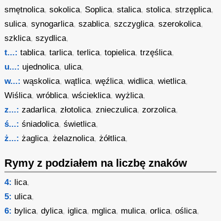
smętnolica
,
sokolica
,
Soplica
,
stalica
,
stolica
,
strzęplica
,
sulica
,
synogarlica
,
szablica
,
szczyglica
,
szerokolica
,
szklica
,
szydlica
,
t...:
tablica
,
tarlica
,
terlica
,
topielica
,
trzęślica
,
u...:
ujednolica
,
ulica
,
w...:
wąskolica
,
wątlica
,
węźlica
,
widlica
,
wietlica
,
Wiślica
,
wróblica
,
wścieklica
,
wyżlica
,
z...:
zadarlica
,
złotolica
,
znieczulica
,
zorzolica
,
ś...:
śniadolica
,
świetlica
,
ż...:
żaglica
,
żelaznolica
,
żółtlica
,
Rymy z podziałem na liczbę znaków
4:
lica
,
5:
ulica
,
6:
bylica
,
dylica
,
iglica
,
mglica
,
mulica
,
orlica
,
oślica
,