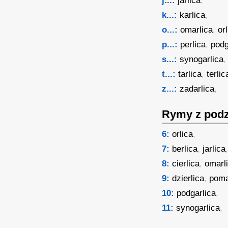
j...:
jarlica
,
k...:
karlica
,
o...:
omarlica
,
or
p...:
perlica
,
podg
s...:
synogarlica
,
t...:
tarlica
,
terlic
z...:
zadarlica
,
Rymy z podz
6:
orlica
,
7:
berlica
,
jarlica
8:
cierlica
,
omarl
9:
dzierlica
,
poma
10:
podgarlica
,
11:
synogarlica
,