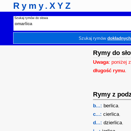
Rymy.XYZ
Szukaj rymów do słowa
Szukaj rymów
dokładnyc
Rymy do sło
Uwaga
: poniżej 
długość rymu
.
Rymy z podzi
b...:
berlica
,
c...:
cierlica
,
d...:
dzierlica
,