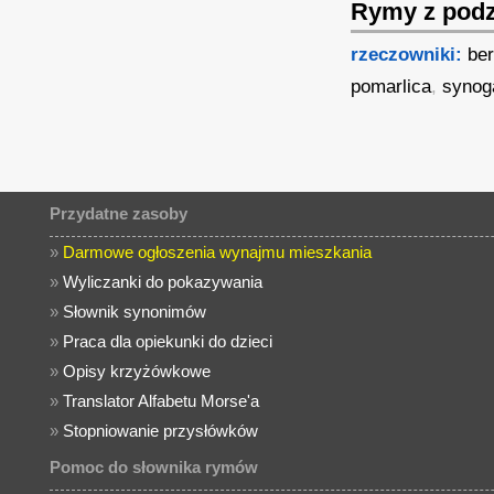
Rymy z podz
rzeczowniki:
ber
pomarlica
,
synog
Przydatne zasoby
»
Darmowe ogłoszenia wynajmu mieszkania
»
Wyliczanki do pokazywania
»
Słownik synonimów
»
Praca dla opiekunki do dzieci
»
Opisy krzyżówkowe
»
Translator Alfabetu Morse'a
»
Stopniowanie przysłówków
Pomoc do słownika rymów