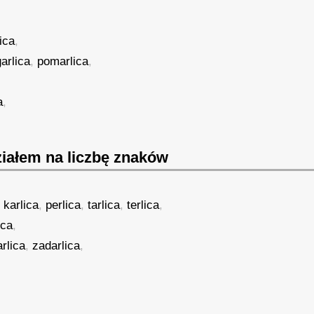
lica
,
arlica
,
pomarlica
,
a
,
iałem na liczbę znaków
,
karlica
,
perlica
,
tarlica
,
terlica
,
ica
,
rlica
,
zadarlica
,