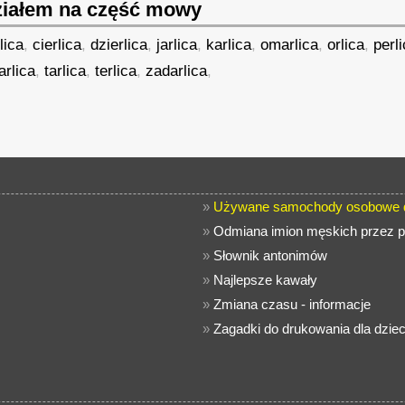
iałem na część mowy
lica
,
cierlica
,
dzierlica
,
jarlica
,
karlica
,
omarlica
,
orlica
,
perl
arlica
,
tarlica
,
terlica
,
zadarlica
,
»
Używane samochody osobowe d
»
Odmiana imion męskich przez p
»
Słownik antonimów
»
Najlepsze kawały
»
Zmiana czasu - informacje
»
Zagadki do drukowania dla dziec