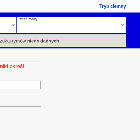
Tryb ciemny
Część mowy
zukaj rymów
niedokładnych
niki określ