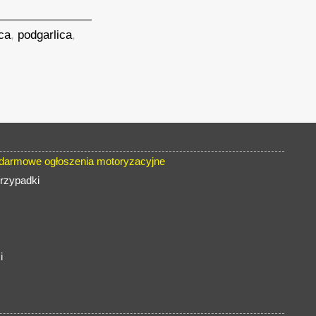
ica
,
podgarlica
,
armowe ogłoszenia motoryzacyjne
rzypadki
i