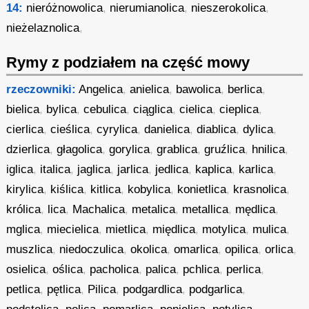
14:
nieróżnowolica
,
nierumianolica
,
nieszerokolica
,
nieżelaznolica
,
Rymy z podziałem na część mowy
rzeczowniki:
Angelica
,
anielica
,
bawolica
,
berlica
,
bielica
,
bylica
,
cebulica
,
ciąglica
,
cielica
,
cieplica
,
cierlica
,
cieślica
,
cyrylica
,
danielica
,
diablica
,
dylica
,
dzierlica
,
głagolica
,
gorylica
,
grablica
,
gruźlica
,
hnilica
,
iglica
,
italica
,
jaglica
,
jarlica
,
jedlica
,
kaplica
,
karlica
,
kirylica
,
kiślica
,
kitlica
,
kobylica
,
konietlica
,
krasnolica
,
królica
,
lica
,
Machalica
,
metalica
,
metallica
,
mędlica
,
mglica
,
miecielica
,
mietlica
,
międlica
,
motylica
,
mulica
,
muszlica
,
niedoczulica
,
okolica
,
omarlica
,
opilica
,
orlica
,
osielica
,
oślica
,
pacholica
,
palica
,
pchlica
,
perlica
,
petlica
,
pętlica
,
Pilica
,
podgardlica
,
podgarlica
,