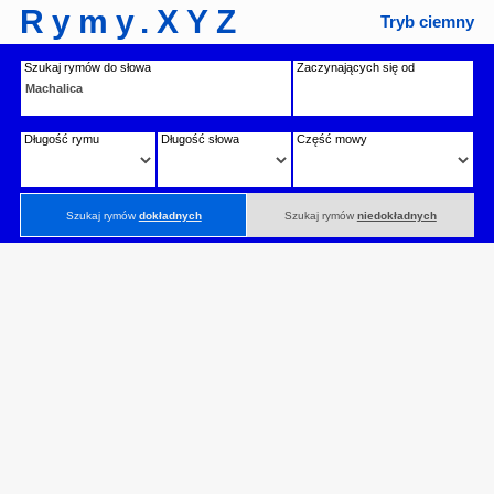
Rymy.XYZ
Tryb ciemny
Szukaj rymów do słowa
Zaczynających się od
Długość rymu
Długość słowa
Część mowy
Szukaj rymów
dokładnych
Szukaj rymów
niedokładnych