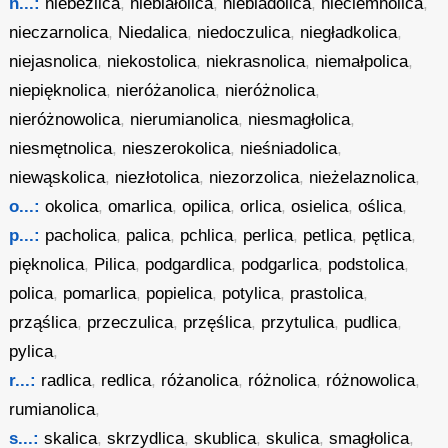
n...:
niebezlica
,
niebiałolica
,
niebladolica
,
nieciemnolica
,
nieczarnolica
,
Niedalica
,
niedoczulica
,
niegładkolica
,
niejasnolica
,
niekostolica
,
niekrasnolica
,
niemałpolica
,
niepięknolica
,
nieróżanolica
,
nieróżnolica
,
nieróżnowolica
,
nierumianolica
,
niesmagłolica
,
niesmętnolica
,
nieszerokolica
,
nieśniadolica
,
niewąskolica
,
niezłotolica
,
niezorzolica
,
nieżelaznolica
,
o...:
okolica
,
omarlica
,
opilica
,
orlica
,
osielica
,
oślica
,
p...:
pacholica
,
palica
,
pchlica
,
perlica
,
petlica
,
pętlica
,
pięknolica
,
Pilica
,
podgardlica
,
podgarlica
,
podstolica
,
polica
,
pomarlica
,
popielica
,
potylica
,
prastolica
,
prząślica
,
przeczulica
,
przęślica
,
przytulica
,
pudlica
,
pylica
,
r...:
radlica
,
redlica
,
różanolica
,
różnolica
,
różnowolica
,
rumianolica
,
s...:
skalica
,
skrzydlica
,
skublica
,
skulica
,
smagłolica
,