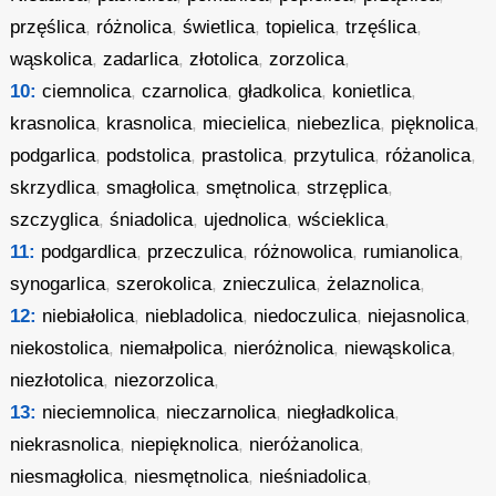
przęślica
,
różnolica
,
świetlica
,
topielica
,
trzęślica
,
wąskolica
,
zadarlica
,
złotolica
,
zorzolica
,
10:
ciemnolica
,
czarnolica
,
gładkolica
,
konietlica
,
krasnolica
,
krasnolica
,
miecielica
,
niebezlica
,
pięknolica
,
podgarlica
,
podstolica
,
prastolica
,
przytulica
,
różanolica
,
skrzydlica
,
smagłolica
,
smętnolica
,
strzęplica
,
szczyglica
,
śniadolica
,
ujednolica
,
wścieklica
,
11:
podgardlica
,
przeczulica
,
różnowolica
,
rumianolica
,
synogarlica
,
szerokolica
,
znieczulica
,
żelaznolica
,
12:
niebiałolica
,
niebladolica
,
niedoczulica
,
niejasnolica
,
niekostolica
,
niemałpolica
,
nieróżnolica
,
niewąskolica
,
niezłotolica
,
niezorzolica
,
13:
nieciemnolica
,
nieczarnolica
,
niegładkolica
,
niekrasnolica
,
niepięknolica
,
nieróżanolica
,
niesmagłolica
,
niesmętnolica
,
nieśniadolica
,