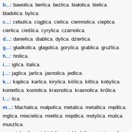
b...:
bawolica
,
berlica
,
bezlica
,
białolica
,
bielica
,
bladolica
,
bylica
,
c...:
cebulica
,
ciąglica
,
cielica
,
ciemnolica
,
cieplica
,
cierlica
,
cieślica
,
cyrylica
,
czarnolica
,
d...:
danielica
,
diablica
,
dylica
,
dzierlica
,
g...:
gładkolica
,
głagolica
,
gorylica
,
grablica
,
gruźlica
,
h...:
hnilica
,
i...:
iglica
,
italica
,
j...:
jaglica
,
jarlica
,
jasnolica
,
jedlica
,
k...:
kaplica
,
karlica
,
kirylica
,
kiślica
,
kitlica
,
kobylica
,
konietlica
,
kostolica
,
krasnolica
,
krasnolica
,
królica
,
l...:
lica
,
m...:
Machalica
,
małpolica
,
metalica
,
metallica
,
mędlica
,
mglica
,
miecielica
,
mietlica
,
międlica
,
motylica
,
mulica
,
muszlica
,