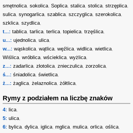
smętnolica
,
sokolica
,
Soplica
,
stalica
,
stolica
,
strzęplica
,
sulica
,
synogarlica
,
szablica
,
szczyglica
,
szerokolica
,
szklica
,
szydlica
,
t...:
tablica
,
tarlica
,
terlica
,
topielica
,
trzęślica
,
u...:
ujednolica
,
ulica
,
w...:
wąskolica
,
wątlica
,
węźlica
,
widlica
,
wietlica
,
Wiślica
,
wróblica
,
wścieklica
,
wyżlica
,
z...:
zadarlica
,
złotolica
,
znieczulica
,
zorzolica
,
ś...:
śniadolica
,
świetlica
,
ż...:
żaglica
,
żelaznolica
,
żółtlica
,
Rymy z podziałem na liczbę znaków
4:
lica
,
5:
ulica
,
6:
bylica
,
dylica
,
iglica
,
mglica
,
mulica
,
orlica
,
oślica
,