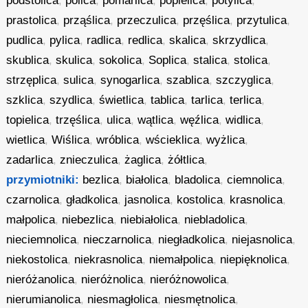
podstolica
,
polica
,
pomarlica
,
popielica
,
potylica
,
prastolica
,
prząślica
,
przeczulica
,
przęślica
,
przytulica
,
pudlica
,
pylica
,
radlica
,
redlica
,
skalica
,
skrzydlica
,
skublica
,
skulica
,
sokolica
,
Soplica
,
stalica
,
stolica
,
strzęplica
,
sulica
,
synogarlica
,
szablica
,
szczyglica
,
szklica
,
szydlica
,
świetlica
,
tablica
,
tarlica
,
terlica
,
topielica
,
trzęślica
,
ulica
,
wątlica
,
węźlica
,
widlica
,
wietlica
,
Wiślica
,
wróblica
,
wścieklica
,
wyżlica
,
zadarlica
,
znieczulica
,
żaglica
,
żółtlica
,
przymiotniki:
bezlica
,
białolica
,
bladolica
,
ciemnolica
,
czarnolica
,
gładkolica
,
jasnolica
,
kostolica
,
krasnolica
,
małpolica
,
niebezlica
,
niebiałolica
,
niebladolica
,
nieciemnolica
,
nieczarnolica
,
niegładkolica
,
niejasnolica
,
niekostolica
,
niekrasnolica
,
niemałpolica
,
niepięknolica
,
nieróżanolica
,
nieróżnolica
,
nieróżnowolica
,
nierumianolica
,
niesmagłolica
,
niesmętnolica
,