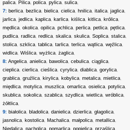
palica
,
Pilica
,
polica
,
pylica
,
sulica
,
7:
berlica
,
bezlica
,
bielica
,
cielica
,
hnilica
,
italica
,
jaglica
,
jarlica
,
jedlica
,
kaplica
,
karlica
,
kiślica
,
kitlica
,
królica
,
mędlica
,
okolica
,
opilica
,
pchlica
,
perlica
,
petlica
,
pętlica
,
pudlica
,
radlica
,
redlica
,
skalica
,
skulica
,
Soplica
,
stalica
,
stolica
,
szklica
,
tablica
,
tarlica
,
terlica
,
wątlica
,
węźlica
,
widlica
,
Wiślica
,
wyżlica
,
żaglica
,
8:
Angelica
,
anielica
,
bawolica
,
cebulica
,
ciąglica
,
cieplica
,
cierlica
,
cieślica
,
cyrylica
,
diablica
,
gorylica
,
grablica
,
gruźlica
,
kirylica
,
kobylica
,
metalica
,
mietlica
,
międlica
,
motylica
,
muszlica
,
omarlica
,
osielica
,
potylica
,
skublica
,
sokolica
,
szablica
,
szydlica
,
wietlica
,
wróblica
,
żółtlica
,
9:
białolica
,
bladolica
,
danielica
,
dzierlica
,
głagolica
,
jasnolica
,
kostolica
,
Machalica
,
małpolica
,
metallica
,
Niedalica
,
pacholica
,
pomarlica
,
popielica
,
prząślica
,