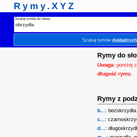
Rymy.XYZ
Szukaj rymów do słowa
Szukaj rymów
dokładnyc
Rymy do sło
Uwaga
: poniżej 
długość rymu
.
Rymy z podzi
b...:
bezskrzydła
c...:
czarnoskrzy
d...:
długoskrzyd