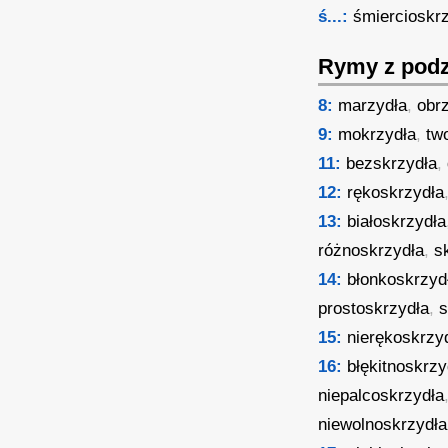
ś...:
śmiercioskr
Rymy z podz
8:
marzydła
,
obr
9:
mokrzydła
,
tw
11:
bezskrzydła
,
12:
rękoskrzydła
13:
białoskrzydła
różnoskrzydła
,
s
14:
błonkoskrzyd
prostoskrzydła
,
s
15:
nierękoskrzy
16:
błękitnoskrzy
niepalcoskrzydła
niewolnoskrzydła