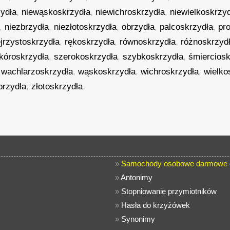
ydła
,
niewąskoskrzydła
,
niewichroskrzydła
,
niewielkoskrzy
,
niezbrzydła
,
niezłotoskrzydła
,
obrzydła
,
palcoskrzydła
,
pr
jrzystoskrzydła
,
rękoskrzydła
,
równoskrzydła
,
różnoskrzyd
kóroskrzydła
,
szerokoskrzydła
,
szybkoskrzydła
,
śmierciosk
,
wachlarzoskrzydła
,
wąskoskrzydła
,
wichroskrzydła
,
wielko
brzydła
,
złotoskrzydła
,
»
Samochody osobowe darmowe o
»
Antonimy
»
Stopniowanie przymiotników
»
Hasła do krzyżówek
»
Synonimy