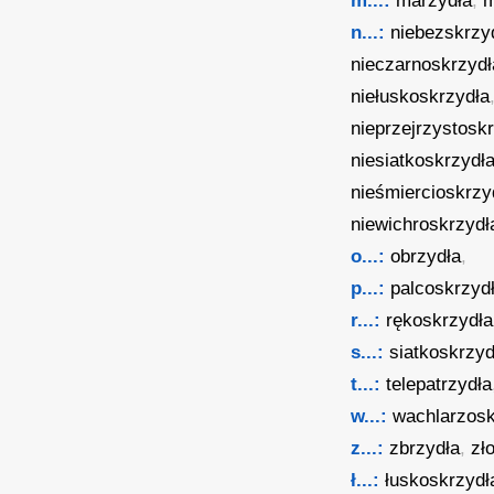
m...:
marzydła
,
m
n...:
niebezskrzy
nieczarnoskrzydł
niełuskoskrzydła
nieprzejrzystosk
niesiatkoskrzydł
nieśmiercioskrzy
niewichroskrzydł
o...:
obrzydła
,
p...:
palcoskrzyd
r...:
rękoskrzydła
s...:
siatkoskrzyd
t...:
telepatrzydła
w...:
wachlarzosk
z...:
zbrzydła
,
zł
ł...:
łuskoskrzydł