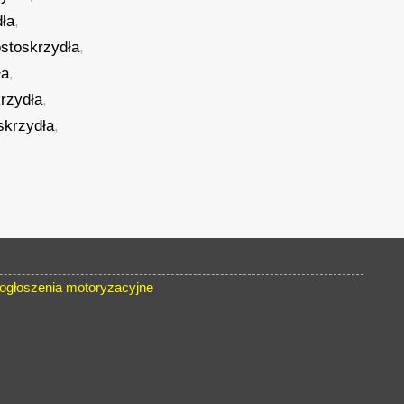
dła
,
ostoskrzydła
,
ła
,
rzydła
,
skrzydła
,
głoszenia motoryzacyjne