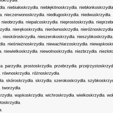
okrzydła
,
dła
,
niebiałoskrzydła
,
niebłękitnoskrzydła
,
niebłonkoskrzydł
a
,
nieczerwonoskrzydła
,
niedługoskrzydła
,
niedwuskrzydła
,
,
nieobrzydła
,
niepalcoskrzydła
,
nieprostoskrzydła
,
nieprzeb
rzydła
,
nierękoskrzydła
,
nierównoskrzydła
,
nieróżnoskrzydł
a
,
nieskóroskrzydła
,
nieszerokoskrzydła
,
nieszybkoskrzydła
dła
,
nieśnieżnoskrzydła
,
niewachlarzoskrzydła
,
niewąskosk
a
,
niewielkoskrzydła
,
niewolnoskrzydła
,
niezbrzydła
,
niezłot
ła
,
parzydła
,
prostoskrzydła
,
przebrzydła
,
przejrzystoskrzyd
,
równoskrzydła
,
różnoskrzydła
,
ła
,
skóroskrzydła
,
skrzydła
,
szerokoskrzydła
,
szybkoskrzy
,
tworzydła
,
rzydła
,
wąskoskrzydła
,
wichroskrzydła
,
wielkoskrzydła
,
wo
otoskrzydła
,
a
,