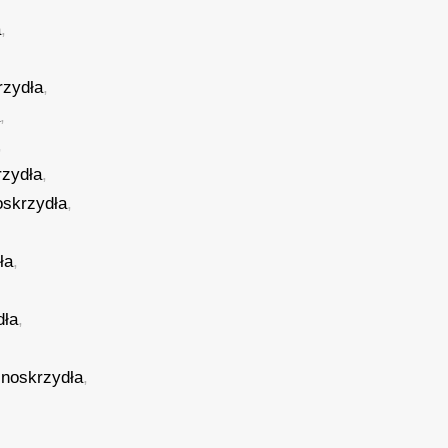
a
,
rzydła
,
a
,
,
rzydła
,
oskrzydła
,
ła
,
dła
,
lnoskrzydła
,