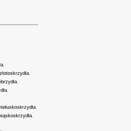
ła
,
złotoskrzydła
,
ebrzydła
,
ydła
,
niełuskoskrzydła
,
ewąskoskrzydła
,