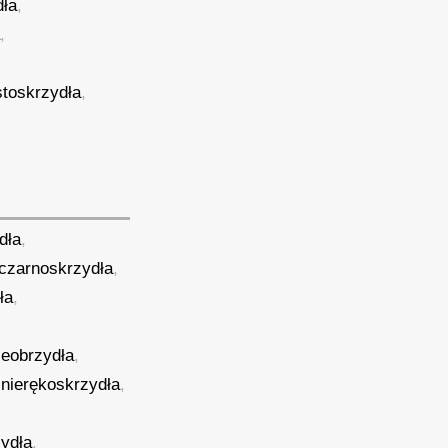
dła
,
a
,
stoskrzydła
,
dła
,
czarnoskrzydła
,
ła
,
ieobrzydła
,
,
nierękoskrzydła
,
zydła
,