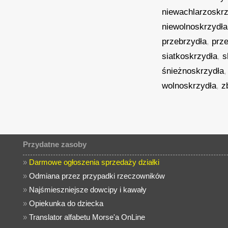
niewachlarzoskrz
niewolnoskrzydła
przebrzydła
,
prze
siatkoskrzydła
,
s
śnieżnoskrzydła
wolnoskrzydła
,
z
Przydatne zasoby
»
Darmowe ogłoszenia sprzedaży działki
»
Odmiana przez przypadki rzeczowników
»
Najśmieszniejsze dowcipy i kawały
»
Opiekunka do dziecka
»
Translator alfabetu Morse'a OnLine