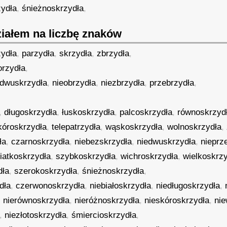
zydła
,
śnieżnoskrzydła
,
iałem na liczbę znaków
zydła
,
parzydła
,
skrzydła
,
zbrzydła
,
orzydła
,
dwuskrzydła
,
nieobrzydła
,
niezbrzydła
,
przebrzydła
,
,
,
długoskrzydła
,
łuskoskrzydła
,
palcoskrzydła
,
równoskrzyd
kóroskrzydła
,
telepatrzydła
,
wąskoskrzydła
,
wolnoskrzydła
,
ła
,
czarnoskrzydła
,
niebezskrzydła
,
niedwuskrzydła
,
nieprz
iatkoskrzydła
,
szybkoskrzydła
,
wichroskrzydła
,
wielkoskrz
dła
,
szerokoskrzydła
,
śnieżnoskrzydła
,
dła
,
czerwonoskrzydła
,
niebiałoskrzydła
,
niedługoskrzydła
,
,
nierównoskrzydła
,
nieróżnoskrzydła
,
nieskóroskrzydła
,
ni
,
niezłotoskrzydła
,
śmiercioskrzydła
,