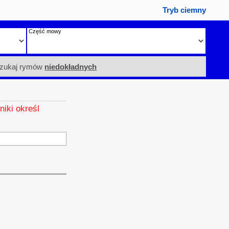
Tryb ciemny
Część mowy
zukaj rymów
niedokładnych
niki określ