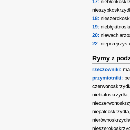
17:
niebłonkoskr
nieszybkoskrzyd
18:
nieszerokosk
19:
niebłękitnosk
20:
niewachlarzo
22:
nieprzejrzyst
Rymy z podz
rzeczowniki:
ma
przymiotniki:
be
czerwonoskrzydł
niebiałoskrzydła
nieczerwonoskrz
niepalcoskrzydła
nierównoskrzydł
nieszerokoskrzy