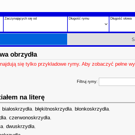
Zaczynających się od
Długość rymu
Długość słowa
h
S
wa obrzydła
znajdują się tylko przykładowe rymy. Aby zobaczyć pełne wy
Filtruj rymy:
ałem na literę
,
białoskrzydła
,
błękitnoskrzydła
,
błonkoskrzydła
,
dła
,
czerwonoskrzydła
,
ła
,
dwuskrzydła
,