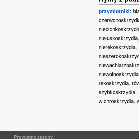
przymiotniki:
bi
czerwonoskrzydł
niebłonkoskrzydł
niełuskoskrzydła
nierękoskrzydła
,
nieszerokoskrzy
niewachlarzoskrz
niewolnoskrzydła
rękoskrzydła
,
ró
szybkoskrzydła
,
wichroskrzydła
,
Przydatne zasoby