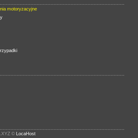
nia motoryzacyjne
ty
rzypadki
.XYZ ©
LocaHost