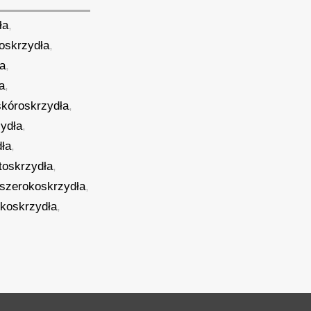
ła
,
noskrzydła
,
ła
,
a
,
skóroskrzydła
,
zydła
,
dła
,
toskrzydła
,
szerokoskrzydła
,
koskrzydła
,