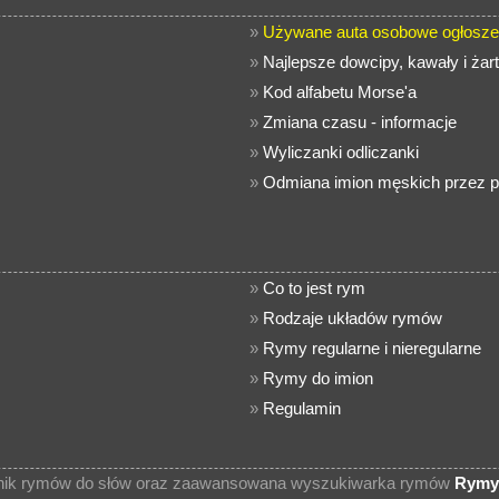
»
Używane auta osobowe ogłosze
»
Najlepsze dowcipy, kawały i żar
»
Kod alfabetu Morse'a
»
Zmiana czasu - informacje
»
Wyliczanki odliczanki
»
Odmiana imion męskich przez p
»
Co to jest rym
»
Rodzaje układów rymów
»
Rymy regularne i nieregularne
»
Rymy do imion
»
Regulamin
wnik rymów do słów oraz zaawansowana wyszukiwarka rymów
Rymy