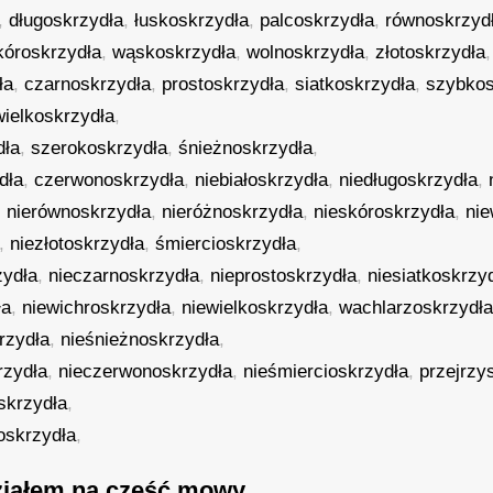
,
długoskrzydła
,
łuskoskrzydła
,
palcoskrzydła
,
równoskrzyd
kóroskrzydła
,
wąskoskrzydła
,
wolnoskrzydła
,
złotoskrzydła
,
ła
,
czarnoskrzydła
,
prostoskrzydła
,
siatkoskrzydła
,
szybkos
wielkoskrzydła
,
dła
,
szerokoskrzydła
,
śnieżnoskrzydła
,
dła
,
czerwonoskrzydła
,
niebiałoskrzydła
,
niedługoskrzydła
,
,
nierównoskrzydła
,
nieróżnoskrzydła
,
nieskóroskrzydła
,
ni
,
niezłotoskrzydła
,
śmiercioskrzydła
,
zydła
,
nieczarnoskrzydła
,
nieprostoskrzydła
,
niesiatkoskrzy
ła
,
niewichroskrzydła
,
niewielkoskrzydła
,
wachlarzoskrzydł
rzydła
,
nieśnieżnoskrzydła
,
rzydła
,
nieczerwonoskrzydła
,
nieśmiercioskrzydła
,
przejrzy
skrzydła
,
oskrzydła
,
iałem na część mowy