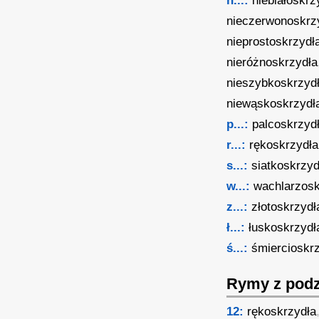
n...:
niebiałoskrz
nieczerwonoskrz
nieprostoskrzydł
nieróżnoskrzydła
nieszybkoskrzyd
niewąskoskrzydł
p...:
palcoskrzyd
r...:
rękoskrzydła
s...:
siatkoskrzyd
w...:
wachlarzosk
z...:
złotoskrzydł
ł...:
łuskoskrzydł
ś...:
śmiercioskr
Rymy z podz
12:
rękoskrzydła