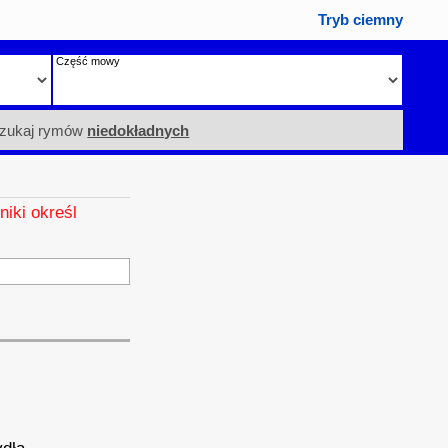
Tryb ciemny
Część mowy
zukaj rymów
niedokładnych
niki określ