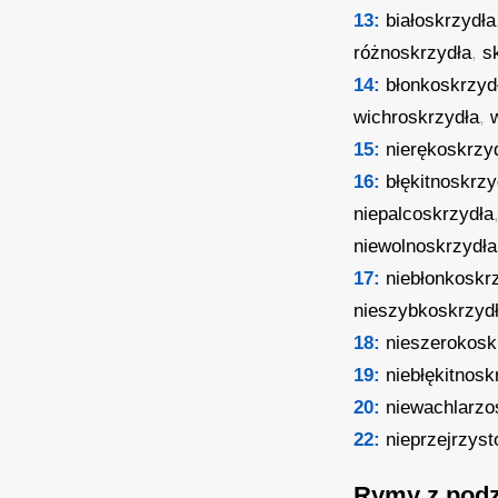
13:
białoskrzydła
różnoskrzydła
,
s
14:
błonkoskrzyd
wichroskrzydła
,
15:
nierękoskrzy
16:
błękitnoskrzy
niepalcoskrzydła
niewolnoskrzydła
17:
niebłonkoskr
nieszybkoskrzyd
18:
nieszerokosk
19:
niebłękitnosk
20:
niewachlarzo
22:
nieprzejrzyst
Rymy z podz