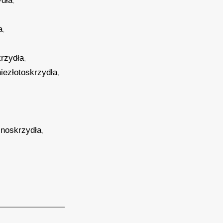
ydła
,
a
,
rzydła
,
niezłotoskrzydła
,
lnoskrzydła
,