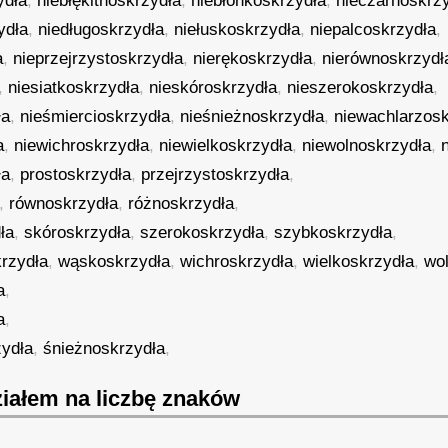
ydła
,
niebłękitnoskrzydła
,
niebłonkoskrzydła
,
nieczarnoskrz
ydła
,
niedługoskrzydła
,
niełuskoskrzydła
,
niepalcoskrzydła
,
a
,
nieprzejrzystoskrzydła
,
nierękoskrzydła
,
nierównoskrzydł
,
niesiatkoskrzydła
,
nieskóroskrzydła
,
nieszerokoskrzydła
,
ła
,
nieśmiercioskrzydła
,
nieśnieżnoskrzydła
,
niewachlarzosk
a
,
niewichroskrzydła
,
niewielkoskrzydła
,
niewolnoskrzydła
,
ła
,
prostoskrzydła
,
przejrzystoskrzydła
,
,
równoskrzydła
,
różnoskrzydła
,
ła
,
skóroskrzydła
,
szerokoskrzydła
,
szybkoskrzydła
,
rzydła
,
wąskoskrzydła
,
wichroskrzydła
,
wielkoskrzydła
,
wo
a
,
a
,
zydła
,
śnieżnoskrzydła
,
iałem na liczbę znaków
,