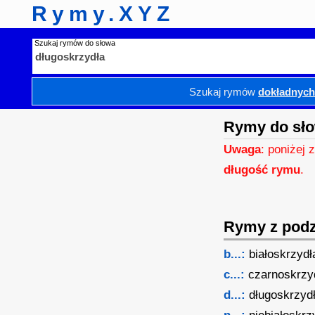
Rymy.XYZ
Szukaj rymów do słowa
Szukaj rymów
dokładnyc
Rymy do sło
Uwaga
: poniżej 
długość rymu
.
Rymy z podzi
b...:
białoskrzydł
c...:
czarnoskrzy
d...:
długoskrzyd