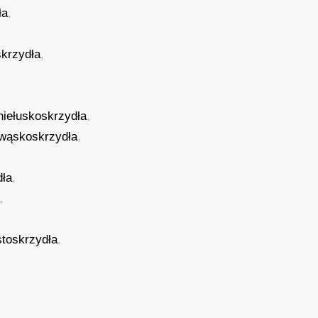
ła
,
krzydła
,
niełuskoskrzydła
,
ewąskoskrzydła
,
dła
,
a
,
stoskrzydła
,