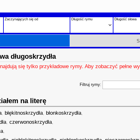
Zaczynających się od
Długość rymu
Długość słowa
h
S
wa długoskrzydła
znajdują się tylko przykładowe rymy. Aby zobaczyć pełne wy
Filtruj rymy:
ałem na literę
a
,
błękitnoskrzydła
,
błonkoskrzydła
,
dła
,
czerwonoskrzydła
,
ła
,