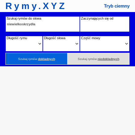
Rymy.XYZ
Tryb ciemny
Szukaj rymów do słowa
Zaczynających się od
Długość rymu
Długość słowa
Część mowy
Szukaj rymów
dokładnych
Szukaj rymów
niedokładnych