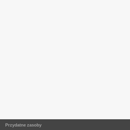
Przydatne zasoby