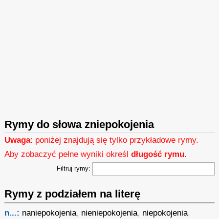
Rymy do słowa zniepokojenia
Uwaga
: poniżej znajdują się tylko przykładowe rymy.
Aby zobaczyć pełne wyniki określ
długość rymu
.
Filtruj rymy:
Rymy z podziałem na literę
n...:
naniepokojenia
,
nieniepokojenia
,
niepokojenia
,