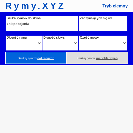
Rymy.XYZ
Tryb ciemny
Szukaj rymów do słowa
Zaczynających się od
Długość rymu
Długość słowa
Część mowy
Szukaj rymów
dokładnych
Szukaj rymów
niedokładnych