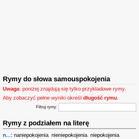
Rymy do słowa samouspokojenia
Uwaga
: poniżej znajdują się tylko przykładowe rymy.
Aby zobaczyć pełne wyniki określ
długość rymu
.
Filtruj rymy:
Rymy z podziałem na literę
n...:
naniepokojenia
,
nieniepokojenia
,
niepokojenia
,