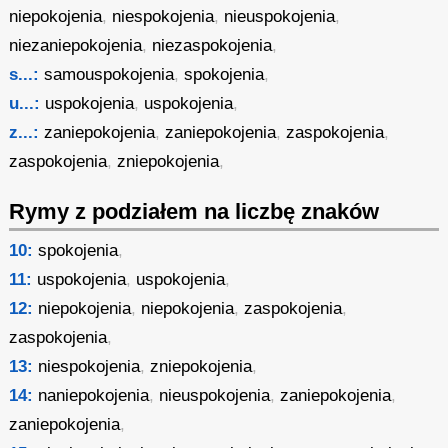
niepokojenia
,
niespokojenia
,
nieuspokojenia
,
niezaniepokojenia
,
niezaspokojenia
,
s...:
samouspokojenia
,
spokojenia
,
u...:
uspokojenia
,
uspokojenia
,
z...:
zaniepokojenia
,
zaniepokojenia
,
zaspokojenia
,
zaspokojenia
,
zniepokojenia
,
Rymy z podziałem na liczbę znaków
10:
spokojenia
,
11:
uspokojenia
,
uspokojenia
,
12:
niepokojenia
,
niepokojenia
,
zaspokojenia
,
zaspokojenia
,
13:
niespokojenia
,
zniepokojenia
,
14:
naniepokojenia
,
nieuspokojenia
,
zaniepokojenia
,
zaniepokojenia
,